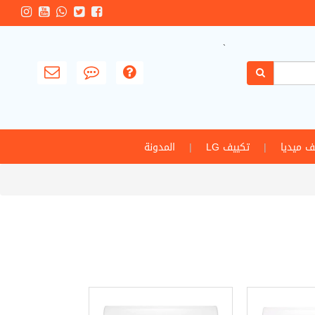
`
ف ميديا
|
تكييف LG
|
المدونة