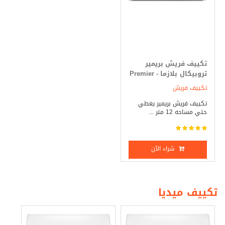
تكييف فريش بريمير
تروبيكال بلازما - Premier
1.5 حصان بارد فقط
تكييف فريش
تكييف فريش بريمير يغطي
حتي مساحه 12 متر ...
شراء الآن
تكييف ميديا