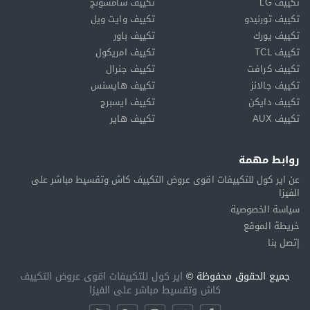
تكييف LG
تكييف سامسونج
تكييف تورنيدو
تكييف وايت ويل
تكييف يورك
تكييف باور
تكييف TCL
تكييف امريكول
تكييف كرافت
تكييف جنرال
تكييف جالانز
تكييف هايسنس
تكييف دايكن
تكييف ايسبرج
تكييف AUX
تكييف هاير
روابط مهمة
عن اير كول للتكييفات اقوى عروض التكييف كاش وتقسيط مباشر على
الفيزا
سياسة الخصوصية
خريطة الموقع
إتصل بنا
جميع الحقوق محفوظة ©
اير كول للتكييفات اقوى عروض التكييف
كاش وتقسيط مباشر على الفيزا