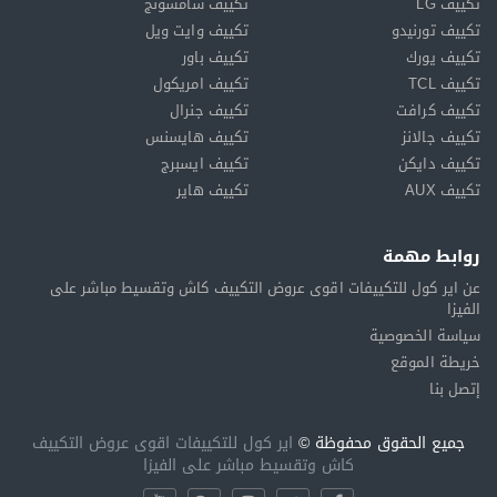
تكييف LG
تكييف سامسونج
تكييف تورنيدو
تكييف وايت ويل
تكييف يورك
تكييف باور
تكييف TCL
تكييف امريكول
تكييف كرافت
تكييف جنرال
تكييف جالانز
تكييف هايسنس
تكييف دايكن
تكييف ايسبرج
تكييف AUX
تكييف هاير
روابط مهمة
عن اير كول للتكييفات اقوى عروض التكييف كاش وتقسيط مباشر على
الفيزا
سياسة الخصوصية
خريطة الموقع
إتصل بنا
جميع الحقوق محفوظة ©
اير كول للتكييفات اقوى عروض التكييف
كاش وتقسيط مباشر على الفيزا