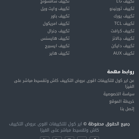
تكييف LG
تكييف سامسونج
تكييف تورنيدو
تكييف وايت ويل
تكييف يورك
تكييف باور
تكييف TCL
تكييف امريكول
تكييف كرافت
تكييف جنرال
تكييف جالانز
تكييف هايسنس
تكييف دايكن
تكييف ايسبرج
تكييف AUX
تكييف هاير
روابط مهمة
عن اير كول للتكييفات اقوى عروض التكييف كاش وتقسيط مباشر على
الفيزا
سياسة الخصوصية
خريطة الموقع
إتصل بنا
جميع الحقوق محفوظة ©
اير كول للتكييفات اقوى عروض التكييف
كاش وتقسيط مباشر على الفيزا