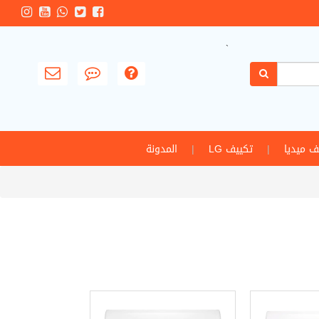
`
ف ميديا
|
تكييف LG
|
المدونة