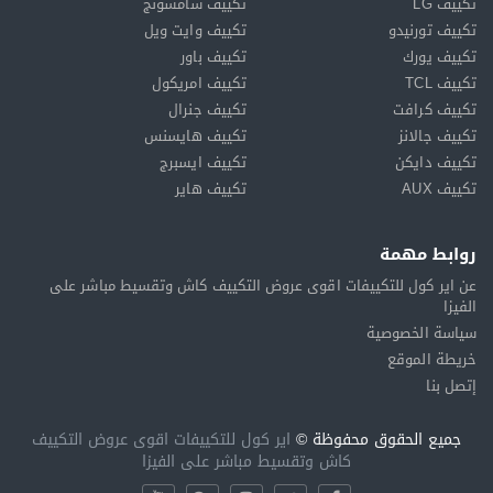
تكييف LG
تكييف سامسونج
تكييف تورنيدو
تكييف وايت ويل
تكييف يورك
تكييف باور
تكييف TCL
تكييف امريكول
تكييف كرافت
تكييف جنرال
تكييف جالانز
تكييف هايسنس
تكييف دايكن
تكييف ايسبرج
تكييف AUX
تكييف هاير
روابط مهمة
عن اير كول للتكييفات اقوى عروض التكييف كاش وتقسيط مباشر على
الفيزا
سياسة الخصوصية
خريطة الموقع
إتصل بنا
جميع الحقوق محفوظة ©
اير كول للتكييفات اقوى عروض التكييف
كاش وتقسيط مباشر على الفيزا