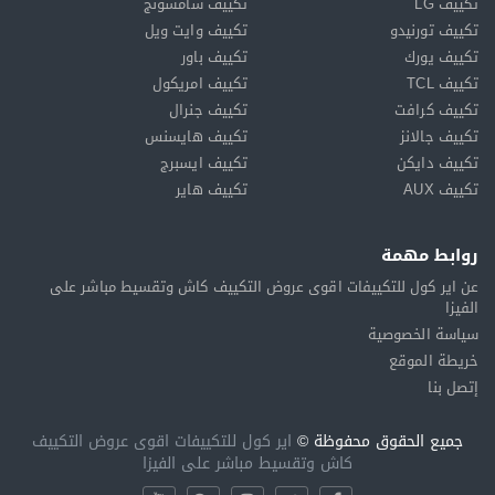
تكييف LG
تكييف سامسونج
تكييف تورنيدو
تكييف وايت ويل
تكييف يورك
تكييف باور
تكييف TCL
تكييف امريكول
تكييف كرافت
تكييف جنرال
تكييف جالانز
تكييف هايسنس
تكييف دايكن
تكييف ايسبرج
تكييف AUX
تكييف هاير
روابط مهمة
عن اير كول للتكييفات اقوى عروض التكييف كاش وتقسيط مباشر على
الفيزا
سياسة الخصوصية
خريطة الموقع
إتصل بنا
جميع الحقوق محفوظة ©
اير كول للتكييفات اقوى عروض التكييف
كاش وتقسيط مباشر على الفيزا