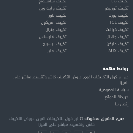
تكييف LG
تكييف سامسونج
تكييف تورنيدو
تكييف وايت ويل
تكييف يورك
تكييف باور
تكييف TCL
تكييف امريكول
تكييف كرافت
تكييف جنرال
تكييف جالانز
تكييف هايسنس
تكييف دايكن
تكييف ايسبرج
تكييف AUX
تكييف هاير
روابط مهمة
عن اير كول للتكييفات اقوى عروض التكييف كاش وتقسيط مباشر على
الفيزا
سياسة الخصوصية
خريطة الموقع
إتصل بنا
جميع الحقوق محفوظة ©
اير كول للتكييفات اقوى عروض التكييف
كاش وتقسيط مباشر على الفيزا