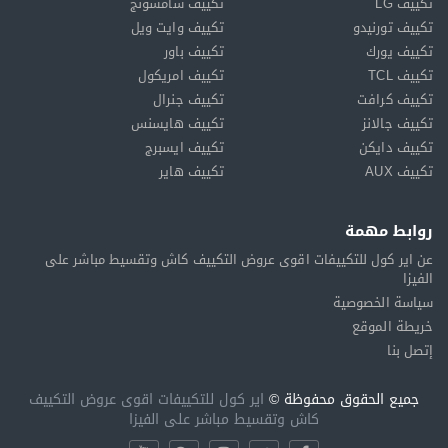
تكييف LG
تكييف سامسونج
تكييف تورنيدو
تكييف وايت ويل
تكييف يورك
تكييف باور
تكييف TCL
تكييف امريكول
تكييف كرافت
تكييف جنرال
تكييف جالانز
تكييف هايسنس
تكييف دايكن
تكييف ايسبرج
تكييف AUX
تكييف هاير
روابط مهمة
عن اير كول للتكييفات اقوى عروض التكييف كاش وتقسيط مباشر على
الفيزا
سياسة الخصوصية
خريطة الموقع
إتصل بنا
جميع الحقوق محفوظة ©
اير كول للتكييفات اقوى عروض التكييف
كاش وتقسيط مباشر على الفيزا