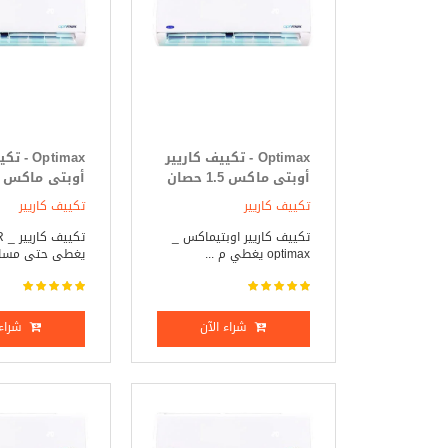
Optimax - تكييف كاريير
Optimax 
أوبتى ماكس 1.5 حصان
بارد فقط
بارد _ ساخن
تكييف كاريير
تكييف كاريير
تكييف كاريير اوبتيماكس _
تك
optimax يغطي م ...
يغطى حتى مساحة 12
شراء الآن
شراء 