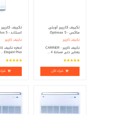
تكييف كاريير أوبتى
تكييف كاريير 
ماكس - Optimax 5
استاند -
حصان بارد _ ساخن
حصان بارد _ 
تكييف كاريير
تكييف كاريير
تكييف كاريير - CARRIER
اجهزه تكييف كاري
يغطى حتى مساحة 4 ...
Elegant Plus ...
شراء الآن
شراء 