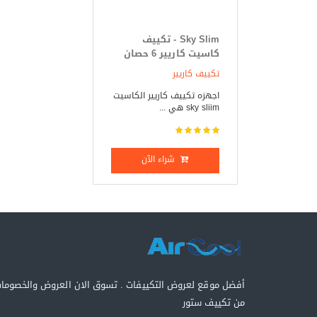
Sky Slim - تكييف
كاسيت كاريير 6 حصان
بارد _ ساخن
تكييف كاريير
اجهزه تكييف كاريير الكاسيت
sky sliim هي ...
شراء الآن
أفضل موقع لعروض التكييفات . تسوق الان العروض والخصوما
من تكييف ستور