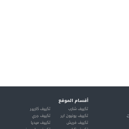
أقسام الموقع
تكييف شارب
تكييف كاريير
تكييف يونيون اير
تكييف جري
ت
تكييف فريش
تكييف ميديا