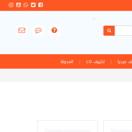
`
ف ميديا
|
تكييف LG
|
المدونة