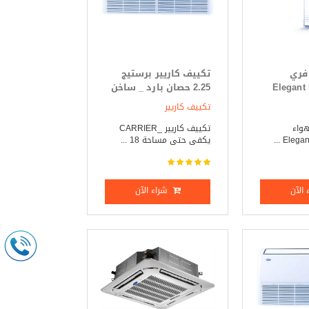
 فري
تكييف كاريير برستيج
 Elegant Plus
2.25 حصان بارد _ ساخن
تكييف كاريير
هواء
تكييف كاريير _CARRIER
يكفى حتى مساحة 18 ...
الآن
شراء الآن