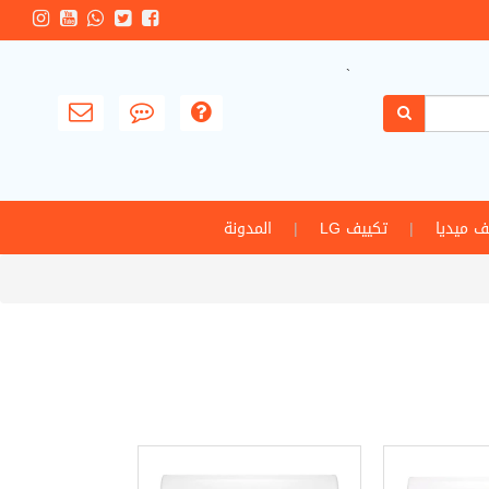
`
ف ميديا
|
تكييف LG
|
المدونة