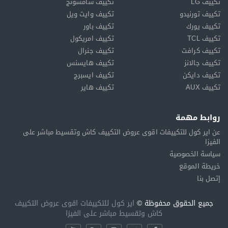
تكييف LG
تكييف سامسونج
تكييف تورنيدو
تكييف وايت ويل
تكييف يورك
تكييف باور
تكييف TCL
تكييف امريكول
تكييف كرافت
تكييف جنرال
تكييف جالانز
تكييف هايسنس
تكييف دايكن
تكييف ايسبرج
تكييف AUX
تكييف هاير
روابط مهمة
عن اير كول للتكييفات اقوى عروض التكييف كاش وتقسيط مباشر على
الفيزا
سياسة الخصوصية
خريطة الموقع
إتصل بنا
جميع الحقوق محفوظة ©
اير كول للتكييفات اقوى عروض التكييف
كاش وتقسيط مباشر على الفيزا