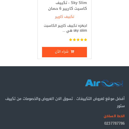
Sky Slim - تكييف
كاسيت كاريير 6 حصان
بارد _ ساخن
تكييف كاريير
اجهزه تكييف كاريير الكاسيت
sky sliim هي ...
شراء الآن
أفضل موقع لعروض التكييفات . تسوق الان العروض والخصومات من تكييف
ستور
الخط الساخن
0237787786