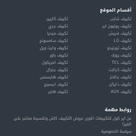
أقسام الموقع
تكييف شارب
تكييف كاريير
تكييف يونيون اير
تكييف جري
تكييف فريش
تكييف ميديا
تكييف LG
تكييف سامسونج
تكييف تورنيدو
تكييف وايت ويل
تكييف يورك
تكييف باور
تكييف TCL
تكييف امريكول
تكييف كرافت
تكييف جنرال
تكييف جالانز
تكييف هايسنس
تكييف دايكن
تكييف ايسبرج
تكييف AUX
تكييف هاير
روابط مهمة
عن اير كول للتكييفات اقوى عروض التكييف كاش وتقسيط مباشر على
الفيزا
سياسة الخصوصية