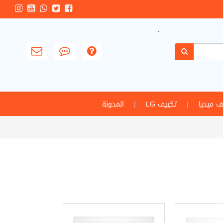
`
ف ميديا
|
تكييف LG
|
المدونة