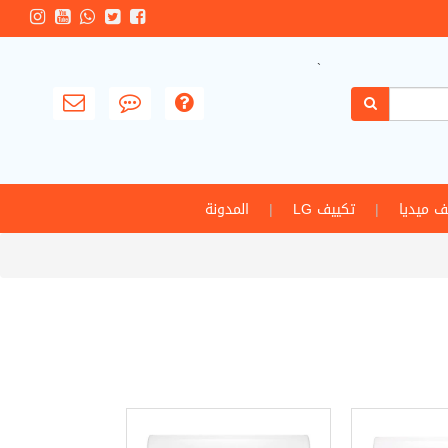
`
ف ميديا
|
تكييف LG
|
المدونة