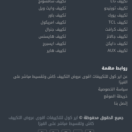
تكييف LG
تكييف سامسونج
تكييف تورنيدو
تكييف وايت ويل
تكييف يورك
تكييف باور
تكييف TCL
تكييف امريكول
تكييف كرافت
تكييف جنرال
تكييف جالانز
تكييف هايسنس
تكييف دايكن
تكييف ايسبرج
تكييف AUX
تكييف هاير
روابط مهمة
عن اير كول للتكييفات اقوى عروض التكييف كاش وتقسيط مباشر على
الفيزا
سياسة الخصوصية
خريطة الموقع
إتصل بنا
جميع الحقوق محفوظة ©
اير كول للتكييفات اقوى عروض التكييف
كاش وتقسيط مباشر على الفيزا