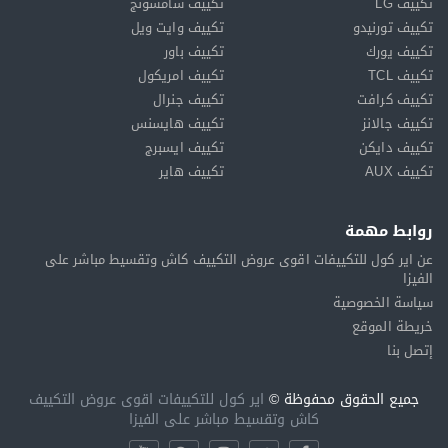
تكييف LG
تكييف سامسونج
تكييف تورنيدو
تكييف وايت ويل
تكييف يورك
تكييف باور
تكييف TCL
تكييف امريكول
تكييف كرافت
تكييف جنرال
تكييف جالانز
تكييف هايسنس
تكييف دايكن
تكييف ايسبرج
تكييف AUX
تكييف هاير
روابط مهمة
عن اير كول للتكييفات اقوى عروض التكييف كاش وتقسيط مباشر على
الفيزا
سياسة الخصوصية
خريطة الموقع
إتصل بنا
جميع الحقوق محفوظة ©
اير كول للتكييفات اقوى عروض التكييف
كاش وتقسيط مباشر على الفيزا