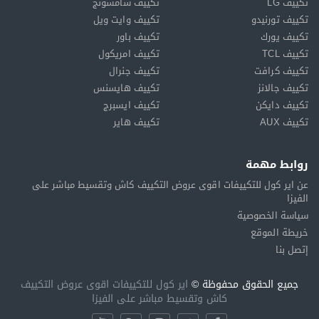
تكييف LG
تكييف سامسونج
تكييف تورنيدو
تكييف وايت ويل
تكييف يورك
تكييف باور
تكييف TCL
تكييف امريكول
تكييف كرافت
تكييف جنرال
تكييف جالانز
تكييف هايسنس
تكييف دايكن
تكييف ايسبرج
تكييف AUX
تكييف هاير
روابط مهمة
عن اير كول للتكييفات اقوى عروض التكييف كاش وتقسيط مباشر على
الفيزا
سياسة الخصوصية
خريطة الموقع
إتصل بنا
جميع الحقوق محفوظة ©
اير كول للتكييفات اقوى عروض التكييف
كاش وتقسيط مباشر على الفيزا