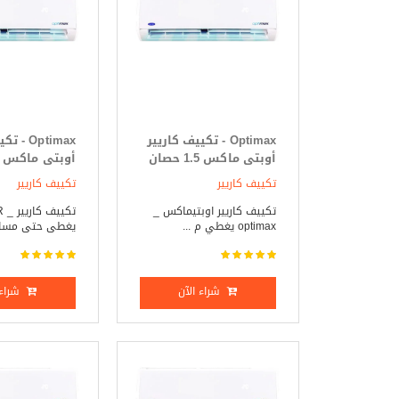
Optimax - تكييف كاريير
Optimax 
أوبتى ماكس 1.5 حصان
بارد فقط
بارد _ ساخن
تكييف كاريير
تكييف كاريير
تكييف كاريير اوبتيماكس _
تك
optimax يغطي م ...
يغطى حتى مساحة 12
شراء الآن
شراء 