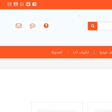
`
ف ميديا
|
تكييف LG
|
المدونة