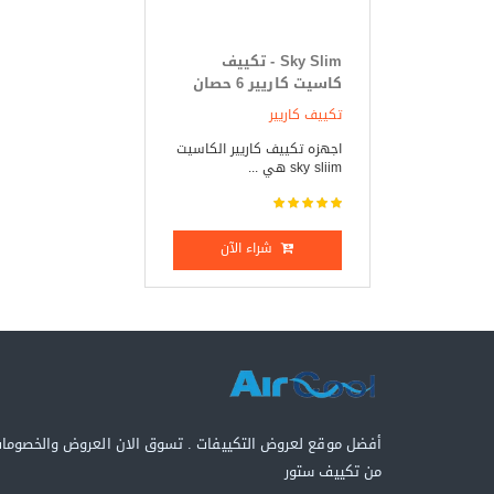
Sky Slim - تكييف
كاسيت كاريير 6 حصان
بارد _ ساخن
تكييف كاريير
اجهزه تكييف كاريير الكاسيت
sky sliim هي ...
شراء الآن
أفضل موقع لعروض التكييفات . تسوق الان العروض والخصوما
من تكييف ستور