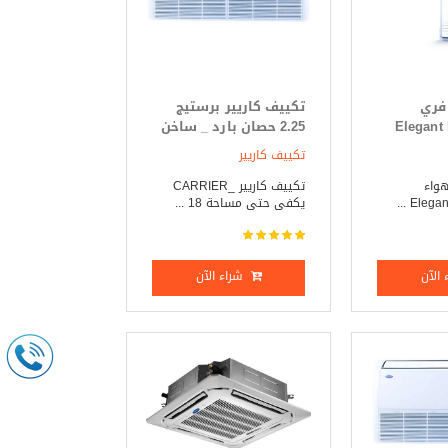
 فري
تكييف كاريير برستيج
 Elegant Plus
2.25 حصان بارد _ ساخن
تكييف كاريير
هواء
تكييف كاريير _CARRIER
يكفى حتى مساحة 18 ...
الآن
شراء الآن