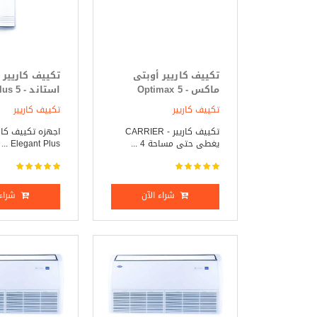
تكييف كاريير أوبتى
تكييف كاريير 
ماكس - Optimax 5
استاند -
حصان بارد _ ساخن
حصان بارد _ 
تكييف كاريير
تكييف كاريير
تكييف كاريير - CARRIER
اجهزه تكييف كاري
يغطى حتى مساحة 4 ...
Elegant Plus ...
شراء الآن
شراء 