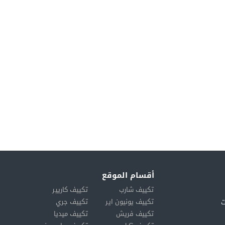
أقسام الموقع
تكييف شارب
تكييف كاريير
تكييف يونيون اير
تكييف جري
ت
تكييف فريش
تكييف ميديا