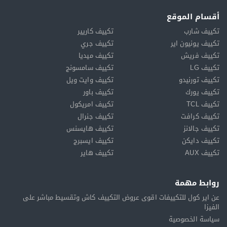
أقسام الموقع
تكييف شارب
تكييف كاريير
تكييف يونيون اير
تكييف جري
تكييف فريش
تكييف ميديا
تكييف LG
تكييف سامسونج
تكييف تورنيدو
تكييف وايت ويل
تكييف يورك
تكييف باور
تكييف TCL
تكييف امريكول
تكييف كرافت
تكييف جنرال
تكييف جالانز
تكييف هايسنس
تكييف دايكن
تكييف ايسبرج
تكييف AUX
تكييف هاير
روابط مهمة
عن اير كول للتكييفات اقوى عروض التكييف كاش وتقسيط مباشر على
الفيزا
سياسة الخصوصية