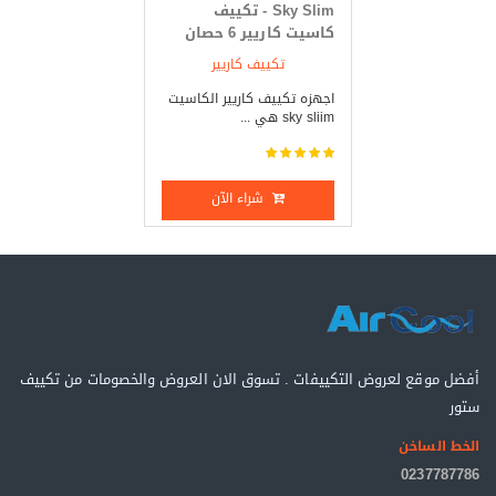
Sky Slim - تكييف
كاسيت كاريير 6 حصان
بارد _ ساخن
تكييف كاريير
اجهزه تكييف كاريير الكاسيت
sky sliim هي ...
شراء الآن
أفضل موقع لعروض التكييفات . تسوق الان العروض والخصومات من تكييف
ستور
الخط الساخن
0237787786