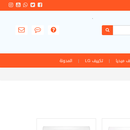
`
ف ميديا
|
تكييف LG
|
المدونة