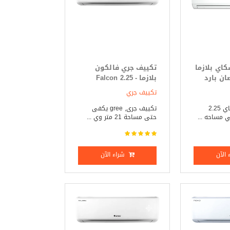
اي بلازما
تكييف جري فالكون
SKY  حصان بارد
بلازما - Falcon 2.25
حصان بارد فقط
تكييف جري
تكييف جري سكاي 2.25
تكييف جرى, gree يكفى
مساحه ...
حتى مساحة 21 متر وي ...
الآن
شراء الآن