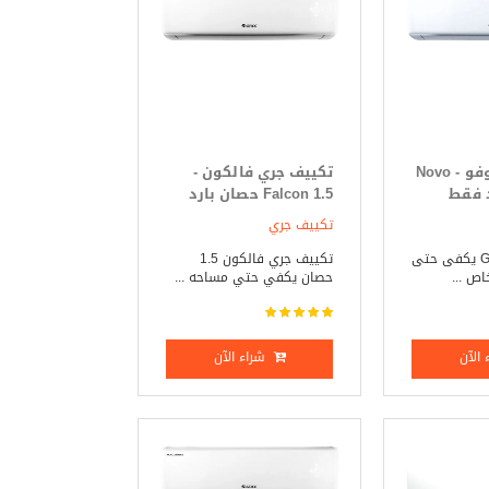
تكييف جرى نوفو - Novo
تكييف جري فالكون -
Falcon 1.5 حصان بارد
فقط
تكييف جري
تكييف جرى Gree يكفى حتى
تكييف جري فالكون 1.5
حصان يكفي حتي مساحه ...
الآن
شراء الآن