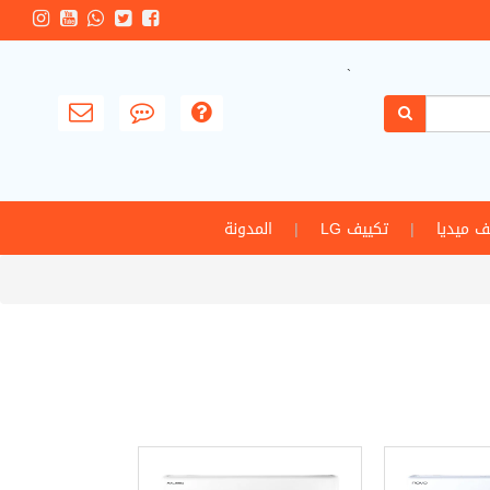
`
ف ميديا
|
تكييف LG
|
المدونة