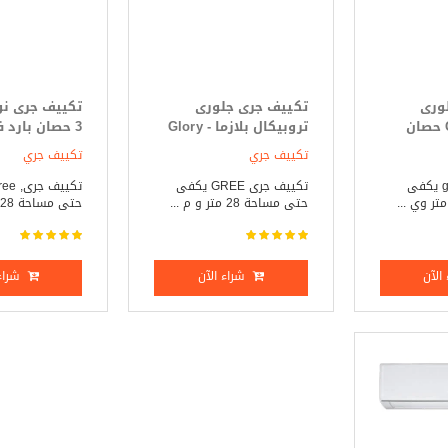
 جرى جلورى
تكييف جرى جلورى
بلازما- Glory 3 حصان
تروبيكال بلازما - Glory
3 حصان بارد فقط
Tropical 3 حصان بارد
تكييف جري
تكييف جري
فقط
تكييف جرى, gree يكفى
تكييف جرى GREE يكفى
حتى مساحة 28 متر و م ...
حتى مساحة 28 متر خا ...
الآن
شراء الآن
شراء 