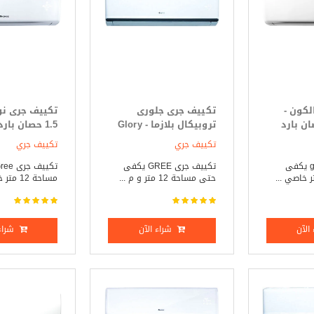
لكون -
تكييف جرى جلورى
Falc حصان بارد
تروبيكال بلازما - Glory
1.5 حصان بارد فقط
Tropical 1.5 حصان بارد
تكييف جري
تكييف جري
فقط
تكييف جرى, gree يكفى
تكييف جرى GREE يكفى
حتى مساحة 12 متر و م ...
مساحة 12 متر خاص ...
الآن
شراء الآن
شراء 