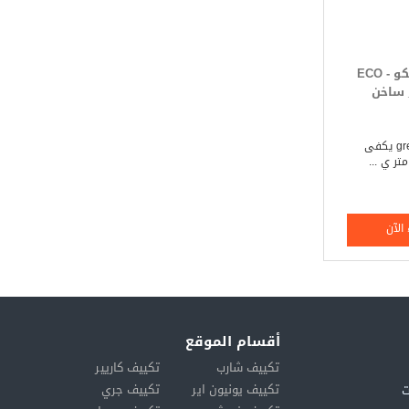
تكييف جرى ايكو - ECO
تكييف جرى _ gree يكفى
الآن
أقسام الموقع
تكييف شارب
تكييف كاريير
تكييف يونيون اير
تكييف جري
ت