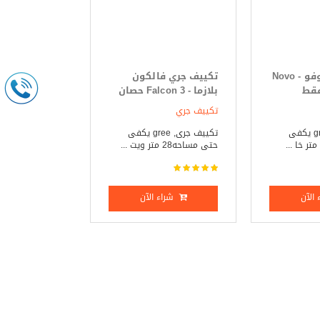
تكييف جرى نوفو - Novo
تكييف جري فالكون
بلازما - Falcon 3 حصان
بارد فقط
تكييف جري
تكييف جرى, gree يكفى
تكييف جرى, gree يكفى
حتى مساحه28 متر ويت ...
الآن
شراء الآن