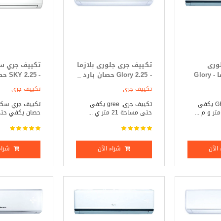
ورى
تكييف جرى جلورى بلازما
تكييف جري سك
تروبيكال بلازما - Glory
- Glory 2.25 حصان بارد _
- 2.25
Tropical 2. حصان بارد
ساخن
فقط
تكييف جري
تكييف جري
تكييف جرى GREE يكفى
تكييف جرى, gree يكفى
حتى مساحة 21 متر ي ...
حصان يكفي حتي 
الآن
شراء الآن
شراء 