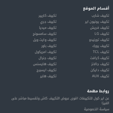
أقسام الموقع
تكييف شارب
تكييف كاريير
تكييف يونيون اير
تكييف جري
تكييف فريش
تكييف ميديا
تكييف LG
تكييف سامسونج
تكييف تورنيدو
تكييف وايت ويل
تكييف يورك
تكييف باور
تكييف TCL
تكييف امريكول
تكييف كرافت
تكييف جنرال
تكييف جالانز
تكييف هايسنس
تكييف دايكن
تكييف ايسبرج
تكييف AUX
تكييف هاير
روابط مهمة
عن اير كول للتكييفات اقوى عروض التكييف كاش وتقسيط مباشر على
الفيزا
سياسة الخصوصية