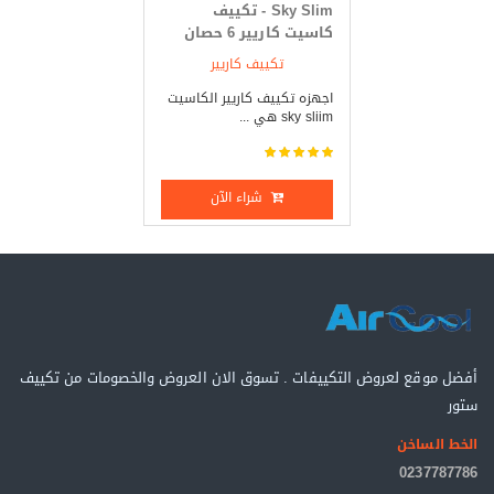
Sky Slim - تكييف
كاسيت كاريير 6 حصان
بارد _ ساخن
تكييف كاريير
اجهزه تكييف كاريير الكاسيت
sky sliim هي ...
شراء الآن
أفضل موقع لعروض التكييفات . تسوق الان العروض والخصومات من تكييف
ستور
الخط الساخن
0237787786