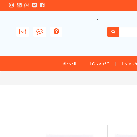
`
ف ميديا
|
تكييف LG
|
المدونة