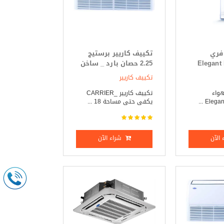
 فري
تكييف كاريير برستيج
 Elegant Plus
2.25 حصان بارد _ ساخن
تكييف كاريير
هواء
تكييف كاريير _CARRIER
يكفى حتى مساحة 18 ...
الآن
شراء الآن