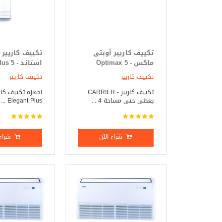
تكييف كاريير أوبتى
تكييف كاريير 
ماكس - Optimax 5
استاند -
حصان بارد _ ساخن
حصان بارد _ 
تكييف كاريير
تكييف كاريير
تكييف كاريير - CARRIER
اجهزه تكييف كاري
يغطى حتى مساحة 4 ...
Elegant Plus ...
شراء الآن
شراء 