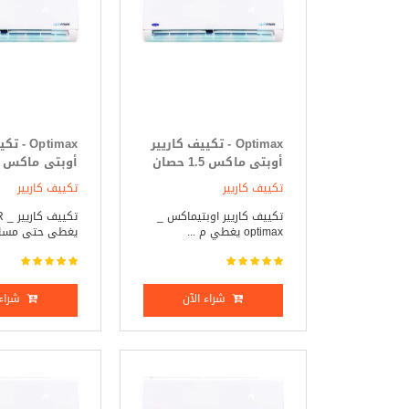
Optimax - تكييف كاريير
Optimax 
أوبتى ماكس 1.5 حصان
بارد فقط
بارد _ ساخن
تكييف كاريير
تكييف كاريير
تكييف كاريير اوبتيماكس _
تك
optimax يغطي م ...
يغطى حتى مساحة 12
شراء الآن
شراء 