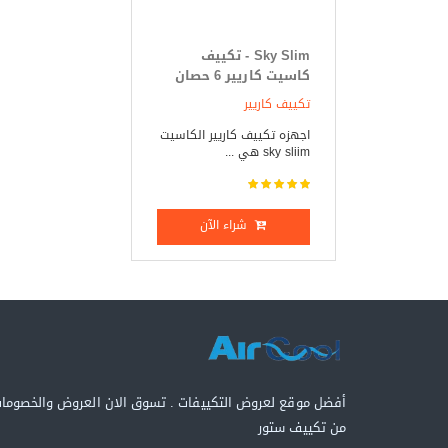
Sky Slim - تكييف
كاسيت كاريير 6 حصان
بارد _ ساخن
تكييف كاريير
اجهزه تكييف كاريير الكاسيت
sky sliim هي ...
شراء الآن
أفضل موقع لعروض التكييفات . تسوق الان العروض والخصوما
من تكييف ستور