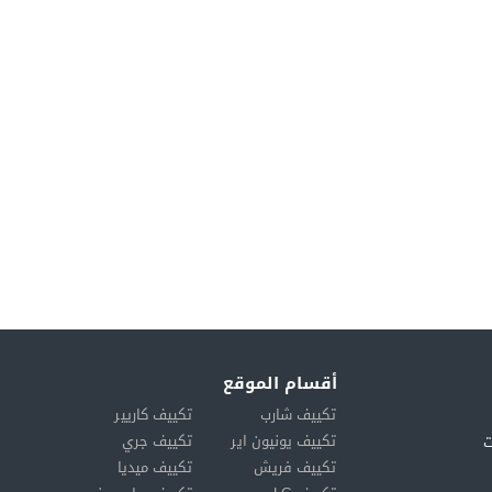
أقسام الموقع
تكييف شارب
تكييف كاريير
تكييف يونيون اير
تكييف جري
ت
تكييف فريش
تكييف ميديا