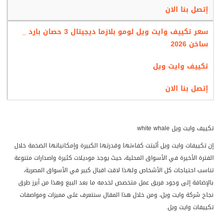
إتصل بنا الان
سعر تكييف وايت ويل لومو بلازما ديجيتال 3 حصان بارد _
ساخن 2026
تكييف وايت ويل
إتصل بنا الان
تكييف وايت ويل white whale
إن تكييفات وايت ويل أثبتت كفاءتها وقدرتها الكبيرة وإمكانياتها الضخمة خلال
الفترة الأخيرة في الأسواق المحلية، حيث يوجد موديلات كثيرة واصدارات متنوعة
تناسب احتياجات كل الأشخاص ولهذا لاقت اقبال كبير في الأسواق المصرية،
بالإضافة إلى وجود فريق عمل متخصص لخدمه ما بعد البيع وهذا من أبرز طرق
نجاح شركة وايت ويل، ومن خلال هذا المقال سنتعرف على مميزات ومواصفات
تكييفات وايت ويل.