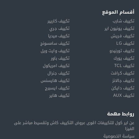
أقسام الموقع
تكييف شارب
تكييف كاريير
تكييف يونيون اير
تكييف جري
تكييف فريش
تكييف ميديا
تكييف LG
تكييف سامسونج
تكييف تورنيدو
تكييف وايت ويل
تكييف يورك
تكييف باور
تكييف TCL
تكييف امريكول
تكييف كرافت
تكييف جنرال
تكييف جالانز
تكييف هايسنس
تكييف دايكن
تكييف ايسبرج
تكييف AUX
تكييف هاير
روابط مهمة
عن اير كول للتكييفات اقوى عروض التكييف كاش وتقسيط مباشر على
الفيزا
سياسة الخصوصية