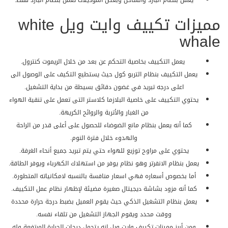
يعمل بنظام البارد والساخن وبعض الموديلات تعمل بنظام البارد فقط.
مميزات تكييف وايت ويل white
whale
يعمل التكييف بخاصية التحكم عن بعد من خلال الريموت كنترول.
يعمل التكييف بنظام التربو كول حيث يستطيع التكيف على الوصول الى
اعلى درجه تبريد في غضون دقائق بسيطة من بداية التشغيل.
يحتوي التكييف على خاصية البلازما كلاستر التى تعمل على تنقية الهواء
من الغبار والأتربة والروائح الكريهة.
كما أنه يعمل بنظام مانع الضوضاء للحصول على أعلى قدر من الراحة
والهدوء خلال فترة النوم.
يحتوي على مراوح توزيع للهواء حتي يتم تبريد جميع أنحاء الغرفة.
يعمل بنظام الانفرتر وهو نظام يوفر من استهلاك الكهرباء ويوفر الطاقة.
أما بخصوص أسعاره فهي اسعار منافسة بالنسبه لامكانياته المتطورة.
كما أنه مزود بشاشة ديجيتال صغيرة مضيئة لإظهار نظام عمل التكييف.
يعمل بنظام التشغيل الذكي حيث يقوم العميل بضبط درجة حرارة محددة
ووقت محدد ويقوم الجهاز التشغيل من تلقاء نفسه.
ومن أبرز مميزات تكييف وايت ويل انه يتحمل درجات الحرارة المرتفعة وله