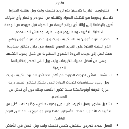
الأخرى.
تكنولوجيا البلازما كلاستر: يتم تزويد تكييف وايت ويل بتقنية البلازما
كلاستر ودورها هو تنظيف الهواء وتنقيته من العوادم والغبار وأي ملوثات
أخرى بالإضافة إلى إزالة أي روائح كريهة من الهواء قبل خروجه من الوحدة
الداخلية للتكييف وهذا يوفر هواء نظيف ومنعش للمستخدم.
خاصية التربو كوول: يمتلك تكييف وايت ويل خاصية التربو كوول وهي
التي تمنحه القدرة على التبريد السريع للغرفة في خلال دقائق معدودة
بحيث تصل إلى درجات البرودة القصوى المطلوبة من خلال ريموت التكييف
وهي من أفضل مميزات تكييفات وايت ويل التي تظهر إمكانياتها
الحقيقية.
استشعار تلقائي لدرجات الحرارة: من أهم الخصائص المنيرة لتكييف وايت
ويل وجود مستشعرات لدرجات الحرارة تعمل بشكل تلقائي لضبط درجة
حرارة الغرفة أوتوماتيكيًا بحيث تكون الأنسب وذلك دون أي تدخل من
المستخدم.
تشغيل هادئ: يعمل تكييف وايت ويل بصوت هاديء جدًا بخلاف كثير من
التكييفات الأخرى المتاحة بالأسواق وهذا يوفر جو مريح يساعد على النوم
الهادئ.
العمل بجهد كهربي منخفض: يتحمل تكييف وايت ويل العمل في الأماكن