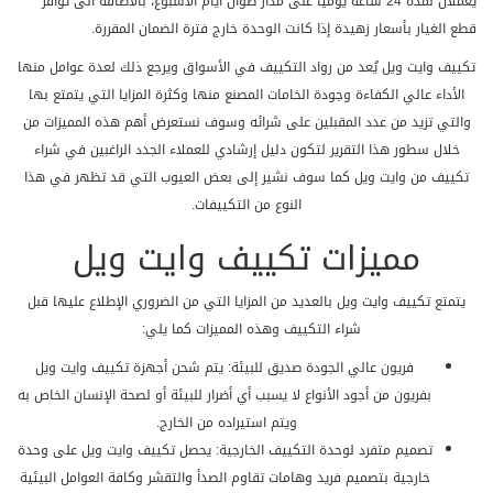
يعملان لمدة 24 ساعة يومياً على مدار طوال ايام الاسبوع، بالاضافة الى توافر
قطع الغيار بأسعار زهيدة إذا كانت الوحدة خارج فترة الضمان المقررة.
تكييف وايت ويل يُعد من رواد التكييف في الأسواق ويرجع ذلك لعدة عوامل منها
الأداء عالي الكفاءة وجودة الخامات المصنع منها وكثرة المزايا التي يتمتع بها
والتي تزيد من عدد المقبلين على شرائه وسوف نستعرض أهم هذه المميزات من
خلال سطور هذا التقرير لتكون دليل إرشادي للعملاء الجدد الراغبين في شراء
تكييف من وايت ويل كما سوف نشير إلى بعض العيوب التي قد تظهر في هذا
النوع من التكييفات.
مميزات تكييف وايت ويل
يتمتع تكييف وايت ويل بالعديد من المزايا التي من الضروري الإطلاع عليها قبل
شراء التكييف وهذه المميزات كما يلي:
فريون عالي الجودة صديق للبيئة: يتم شحن أجهزة تكييف وايت ويل
بفريون من أجود الأنواع لا يسبب أي أضرار للبيئة أو لصحة الإنسان الخاص به
ويتم استيراده من الخارج.
تصميم متفرد لوحدة التكييف الخارجية: يحصل تكييف وايت ويل على وحدة
خارجية بتصميم فريد وهامات تقاوم الصدأ والتقشر وكافة العوامل البيئية