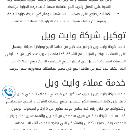
القدرة على العمل وتبريد الجو بكفاءة مهما كانت درجة الحرارة مرتفعة.
كما أنه يحتوي على حساسات استشعار اتوماتيكي لدرجة حرارة الغرفة
ويقوم من طلقاء نفسه بضبط درجة الحراره المناسبه لجو لطيف.
توكيل شركة وايت ويل
قامت شركة وايت ويل بتوفير عدد كبير من منافذ البيع ومراكز الصيانة ليسهل
على العملاء التواصل المباشر مع الشركة، كما قامت بتدريب عدد كبير من مسئولي
المبيعات لمساعدة العميل في اختيار المنتج المناسب له من جميع الجهات، كما
انها انشات عدد كبير من منافذ البيع في جميع محافظات جمهوريه مصر العربيه.
خدمة عملاء وايت ويل
قامت شركة وايت ويل بتدريب عدد كبير من متحدثي العملاء للرد في خلال 30
ثانيه على كافة استفساراتكم بخصوص جميع منتجات الشركة و لتلقي مقترحاتكم
وشكواكم، من خلال رقم خط ساخن موحد مكون من 5 ارقام لسهولة الوصول،
كما تمتلك الشركة نخبة من فريق متخصص من الفنيين والمهندسين لفك وتركيب
الوحدات ولحل جميع الأعطال والمشاكل التي تواجه العملاء أثناء الاستخدام،