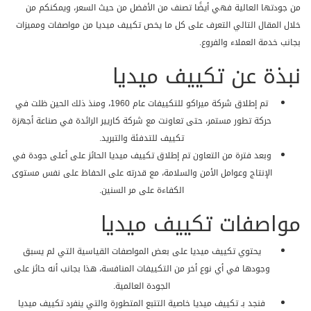
من جودتها العالية فهي أيضًا تصنف من الأفضل من حيث السعر، ويمكنكم من
خلال المقال التالي التعرف على كل ما يخص تكييف ميديا من مواصفات ومميزات
بجانب خدمة العملاء والفروع.
نبذة عن تكييف ميديا
تم إطلاق شركة ميراكو للتكييفات عام 1960، ومنذ ذلك الحين ظلت في
حركة تطور مستمر، حتى تعاونت مع شركة كاريير الرائدة في صناعة أجهزة
تكييف للتدفئة والتبريد.
وبعد فترة من التعاون تم إطلاق تكييف ميديا الحائز على أعلى جودة في
الإنتاج وعوامل الأمن والسلامة، مع قدرته على الحفاظ على نفس مستوى
الكفاءة على مر السنين.
مواصفات تكييف ميديا
يحتوي تكييف ميديا على بعض المواصفات القياسية التي لم يسبق
وجودها في أي نوع أخر من التكييفات المنافسة، هذا بجانب أنه حائز على
الجودة العالمية.
فنجد بـ تكييف ميديا خاصية التتبع المتطورة والتي ينفرد تكييف ميديا