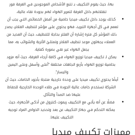
بها، حيث يقوم التكييف بـ تتبع الأشخاص الموجودين في الغرفة فور
تنقلاتهم داخل الغرفة لتمرير الهواء لهم بجودة نقاء عالية
.
كذلك يوجد داخل تكييف ميديا خاصية من أفضل الخصائص التي يجب أن
تعمم في كل أجهزة التبريد، فهو يحتوي على مؤشر لتنظيف الفلاتر، يصدر
ذلك المؤشر كل فترة إشارة أن الفلتر بحاجة للتنظيف، حيث أن العديد من
العملاء يجهلون موعد تنظيف الفلاتر وتمتلئ الأتربة والشوائب به، مما
يجعل الهواء غير نقي بصورة كفاية.
يمكن لـ تكييف ميديا توزيع الهواء في كافة أرجاء الغرفة، حيث أنه مزود
بخاصية توزيع الهواء بأربع اتجاهات مختلفة "أعلى وأسفل وعلى اليمين
واليسار".
أيضًا يحتوي تكييف ميديا على وحدة خارجية منتجة بأجود الخامات، حيث أن
الشركة تستخدم خامات عالية الجودة في طلاء الوحدة الخارجية للحفاظ
عليها ضد الصدأ والتآكل.
فضلًا عن أنه يأتي مع التكييف ريموت كنترول من أذكى الأجهزة، حيث
يمكنه التحكم في جهاز التكييف عن بعد وتحديد الخواص المراد توجيه
التكييف عليها.
مميزات تكييف ميديا