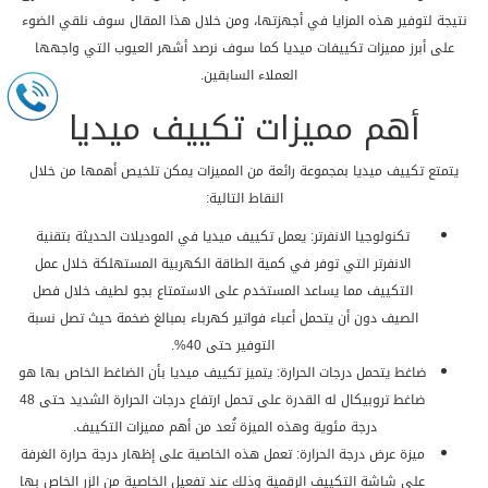
نتيجة لتوفير هذه المزايا في أجهزتها، ومن خلال هذا المقال سوف نلقي الضوء
على أبرز مميزات تكييفات ميديا كما سوف نرصد أشهر العيوب التي واجهها
العملاء السابقين.
أهم مميزات تكييف ميديا
يتمتع تكييف ميديا بمجموعة رائعة من المميزات يمكن تلخيص أهمها من خلال
النقاط التالية:
تكنولوجيا الانفرتر: يعمل تكييف ميديا في الموديلات الحديثة بتقنية
الانفرتر التي توفر في كمية الطاقة الكهربية المستهلكة خلال عمل
التكييف مما يساعد المستخدم على الاستمتاع بجو لطيف خلال فصل
الصيف دون أن يتحمل أعباء فواتير كهرباء بمبالغ ضخمة حيث تصل نسبة
التوفير حتى 40%.
ضاغط يتحمل درجات الحرارة: يتميز تكييف ميديا بأن الضاغط الخاص بها هو
ضاغط تروبيكال له القدرة على تحمل ارتفاع درجات الحرارة الشديد حتى 48
درجة مئوية وهذه الميزة تُعد من أهم مميزات التكييف.
ميزة عرض درجة الحرارة: تعمل هذه الخاصية على إظهار درجة حرارة الغرفة
على شاشة التكييف الرقمية وذلك عند تفعيل الخاصية من الزر الخاص بها