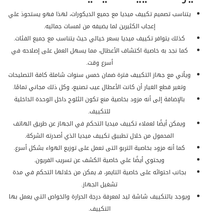
يتناسب تصميم تكييف ميديا مع جميع الديكورات، لهذا فهو يستحوذ علي
إعجاب الكثيرين لما يضيفه من لمسات جماليه.
كذلك يتوافر تكييف ميديا بسعر خيالي حيث يتناسب مع جميع الفئات.
كما نجد به خاصية اكتشاف الأعطال، مما يسهل العمل على إصلاحه في
أسرع وقت.
ويأتي مع جهاز التكييف فترة ضمان خمس سنوات شاملة كافة التصليحات
وتغير قطع الغيار أن كانت الأعطال عيب تصنيع، وكل ذلك مجاني تمامًا.
بالإضافة إلى أنه مزود بخاصية منع تكون الثلوج داخل الوحدة الداخلية
للتكييف.
ويمكن أيضًا لعملاء تكييف ميديا التحكم في الجهاز عن طريق الهاتف
المحمول من خلال تطبيق تكييف ميديا الذي أصدرته الشركة.
كما أنه مزود بخاصية التربو التى تعمل على توزيع الهواء بشكل أسرع.
ويحتوي أيضًا علي خاصية الكشف عن تسريب الفريون.
بجانب احتوائه على خاصية التايمر، فـ يمكن من خلالها التحكم في مدة
تشغيل الجهاز.
ويوجد بالتكييف شاشة ليد لمعرفة درجة الحرارة والخواص التي يعمل بها
التكييف.