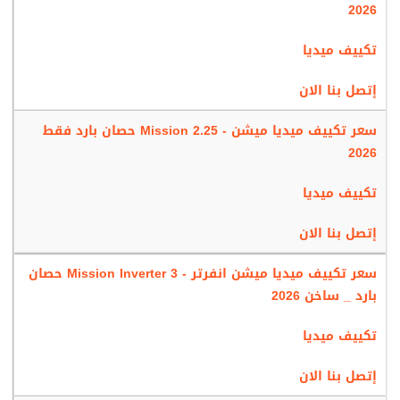
2026
خدمة عملاء تكييف ميديا من أفضل خدمات يمكن ان تحصل عليها لأننا
نهتم بكل ما يتوافر للعميل قبل شراء المكيف وبعد الحصول عليه ونعمل
تكييف ميديا
على تدريب جميع العاملين لدينا حتى تكون الخدمة متميزة وتتميز بأنها
تعمل على مدار 24 ساعة دون توقف للرد على جميع استفساراتكم
إتصل بنا الان
ومساعدتكم بكل ما تحتاجه .
سعر تكييف ميديا ميشن - Mission 2.25 حصان بارد فقط
ضمان تكييف ميديا
2026
تتميز شركة ميديا للأجهزة المكيفة بالكفاءة والتطوير المستمر فى كل
تكييف ميديا
امكانياته وتوفير أفضل العروض والخصومات على كافة أجهزتنا ولكن
بجانب كل تلك الخدمات بنوفر لكم أطول فترة ضمان تكون 5 سنوات شاملة
إتصل بنا الان
جميع أعمال الصيانة وهذا لكى نوفر كل ما يرضى العميل .
سعر تكييف ميديا ميشن انفرتر - Mission Inverter 3 حصان
بارد _ ساخن 2026
تكييف ميديا
إتصل بنا الان