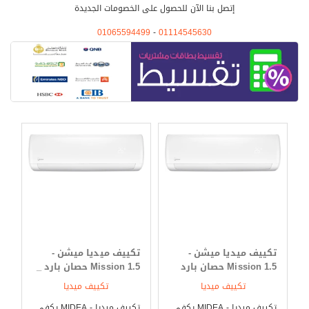
إتصل بنا الآن للحصول على الخصومات الجديدة
01065594499
-
01114545630
مواصفات تكييف ميديا 2021
التميز بالوضع البارد /الساخن
يحتوى تكييف ميديا ميشن على جميع المواصفات الحديثة ويمتعنا بأنه
تكييف ميديا ميشن -
تكييف ميديا ميشن -
يعمل معنا فى فصل الصيف على الوضع البارد الذي يستخدم لتبريد المكان
Mission 1.5 حصان بارد
Mission 1.5 حصان بارد _
من حر الصيف ويكون سريع فى التبريد ويتم تشغيله على الوضع الدافئ
فقط
ساخن
تكييف ميديا
تكييف ميديا
خلال فصل الشتاء لتدفئة المكان من البرودة وامكانية القيام بكل امور
حياتنا بكل سهولة .
تكييف ميديا - MIDEA يكفى
تكييف ميديا - MIDEA يكفى