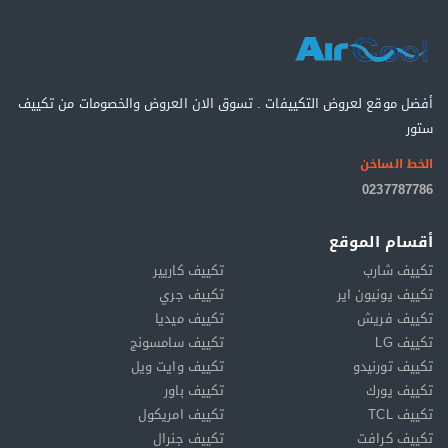
أفضل موقع لعروض التكييفات . تسوق الان العروض والخصومات من تكييف
ستور
الخط الساخن
0237787786
أقسام الموقع
تكييف شارب
تكييف كاريير
تكييف يونيون اير
تكييف جري
تكييف فريش
تكييف ميديا
تكييف LG
تكييف سامسونج
تكييف تورنيدو
تكييف وايت ويل
تكييف يورك
تكييف باور
تكييف TCL
تكييف امريكول
تكييف كرافت
تكييف جنرال