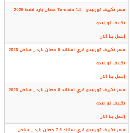
للمكان لمسة من الرقى والجمال للغرفة عند وضعه بها .
سعر تكييف تورنيدو - Tornado 1.5 حصان بارد فقط 2026
إمكانية التحكم يدويا في الهواء
تكييف تورنيدو
عايز تستمتع بالهواء المكيف الصادر من الجهاز بالشكل المناسب ليك
دلوقتى مع تكييف تورنيدو هتحصل على خاصية التحكم يدويا في الهواء
إتصل بنا الان
المكيف يكون أعلى وأسفل المكان تستخدم بكل سهولة وامان .
سعر تكييف تورنيدو فري استاند 5 حصان بارد _ ساخن 2026
الحصول على وحدة خارجية مقاومة للصدأ
تكييف تورنيدو
يتم وضع الوضع الوحدة الخارجية خارج المنزل مما يعرضها الى الكثير من
الملوثات وأشعة الشمس القوية التى تعمل على إتلاف بعض الاجهزة
إتصل بنا الان
ولكن تختلف أجهزة تورنيدو بالكفاءة واحتوائها على وحدة خارجية ضدا
الصدأ و التآكل لأننا نستخدم لها أفضل أنواع الدهانات التي تحافظ عليها
سعر تكييف تورنيدو فري استاند 6 حصان بارد _ ساخن 2026
وتحميها .
تكييف تورنيدو
التحكم فى الجهاز عن بعد
إتصل بنا الان
نوفر لكم مع التكييف أفضل ريموت كنترول يساعدنا على استخدام الجهاز
بسهولة عن بعد فنحن نستطيع من خلال تلك الريموت تشغيل الجهاز
سعر تكييف تورنيدو فري ستاند 7.5 حصان بارد _ ساخن