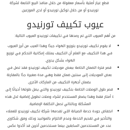
قطع غيار أصلية بأسعار معقولة من خلال منافذ البيع التابعة لشركة
تورنيدو أو من خلال توكيل تورنيدو أو لدى الموزعين.
عيوب تكييف تورنيدو
من أهم العيوب التي تم رصدها في تكييفات تورنيدو العيوب التالية:
لا يقوم تكييف تورنيدو بتوزيع الهواء جيدًا وهذا العيب من أبرز العيوب
في هذا التكييف مع العلم أن التكييف يمتلك إمكانية التحكم في توزيع
الهواء بشكل يدوي.
قصر فترة الضمان الخاصة ببعض موديلات تكييف تورنيدو فقد تصل في
بعض الموديلات إلى سنتين ضمان فقط وهي مدة صغيرة جدًا بالمقارنة
بضمان أجهزة التكييف من الماركات الأخرى.
قصر طول الوصلات الخاصة بتكييف تورنيدو والتي يصل طولها أحيانًا إلى
٤ أمتار فقط وهذا يضطر المستخدم لشراء وصلات تطويل إضافية لحل هذه
المشكلة وبالتالي تحمل التكلفة الإضافية.
انخفاض جودة خدمة الصيانة اللي تقدمها شركة تكييف تورنيدو للعملاء
والتأخير في تقديم الخدمة وعدم الالتزام بالمواعيد وذلك وفق شكاوى
عدد من المستخدمين السابقين بينما مستخدمين آخرين قد أكدوا عكس