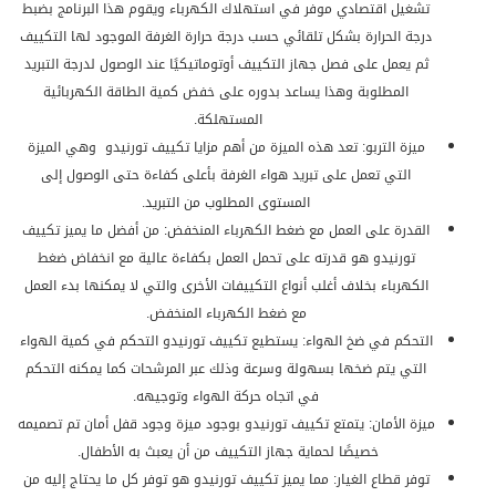
تشغيل اقتصادي موفر في استهلاك الكهرباء ويقوم هذا البرنامج بضبط
درجة الحرارة بشكل تلقائي حسب درجة حرارة الغرفة الموجود لها التكييف
ثم يعمل على فصل جهاز التكييف أوتوماتيكيًا عند الوصول لدرجة التبريد
المطلوبة وهذا يساعد بدوره على خفض كمية الطاقة الكهربائية
المستهلكة.
ميزة التربو: تعد هذه الميزة من أهم مزايا تكييف تورنيدو وهي الميزة
التي تعمل على تبريد هواء الغرفة بأعلى كفاءة حتى الوصول إلى
المستوى المطلوب من التبريد.
القدرة على العمل مع ضغط الكهرباء المنخفض: من أفضل ما يميز تكييف
تورنيدو هو قدرته على تحمل العمل بكفاءة عالية مع انخفاض ضغط
الكهرباء بخلاف أغلب أنواع التكييفات الأخرى والتي لا يمكنها بدء العمل
مع ضغط الكهرباء المنخفض.
التحكم في ضخ الهواء: يستطيع تكييف تورنيدو التحكم في كمية الهواء
التي يتم ضخها بسهولة وسرعة وذلك عبر المرشحات كما يمكنه التحكم
في اتجاه حركة الهواء وتوجيهه.
ميزة الأمان: يتمتع تكييف تورنيدو بوجود ميزة وجود قفل أمان تم تصميمه
خصيصًا لحماية جهاز التكييف من أن يعبث به الأطفال.
توفر قطاع الغيار: مما يميز تكييف تورنيدو هو توفر كل ما يحتاج إليه من