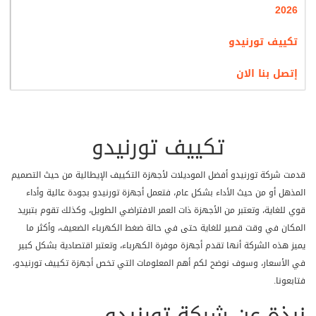
واغلاقه واحنا بعيد عن المكيف واختيار الخواص وتشغيلها وبدونه لا
2026
نتمكن من استخدام الجهاز فلابد من الحفاظ عليه من التلف .
تكييف تورنيدو
توفير فلتر مضادة للأتربة
إتصل بنا الان
تحتوى مكيفات تورنيدو على افضل فلاتر تعمل على تنقية الهواء من
الاتربة فور تشغيل الجهاز والحفاظ عليها من التلف يتم توفير مؤشر يبين
لنا الوقت المناسب ليتم تنظيفها والحفاظ عليها من التلف ويبقى الجهاز
عالى الكفاءة فى التبريد .
تكييف تورنيدو
استخدام الفريون R410a
قدمت شركة تورنيدو أفضل الموديلات لأجهزة التكييف الإيطالية من حيث التصميم
لأن صحة عملائنا وثقتهم بنا تهمنا وهدفنا الاول كان لابد من الاهتمام
المذهل أو من حيث الأداء بشكل عام، فتعمل أجهزة تورنيدو بجودة عالية وأداء
باختيار أفضل أنواع الغازات التي تفضل للتكييف ولا نجد أفضل من الفريون
قوي للغاية، وتعتبر من الأجهزة ذات العمر الافتراضي الطويل، وكذلك تقوم بتبريد
R410a هذا النوع لا يسبب اضرار على صحة العملاء وأيضا لا يتسبب فى
المكان في وقت قصير للغاية حتى في حالة ضغط الكهرباء الضعيف، وأكثر ما
تلوث البيئة ولذلك يعرف بـ صديق البيئة .
يميز هذه الشركة أنها تقدم أجهزة موفرة الكهرباء، وتعتبر اقتصادية بشكل كبير
في الأسعار، وسوف نوضح لكم أهم المعلومات التي تخص أجهزة تكييف تورنيدو،
توفير الهواء فى 4 اتجاهات
فتابعونا.
أحصل على تكييف تورنيدو واستمتع بالهواء المكيف فى المكان من خلال
نبذة عن شركة تورنيدو
خاصية توزيع الهواء فى 4 اتجاهات مختلفة يمين ويسار وأعلى وأسفل