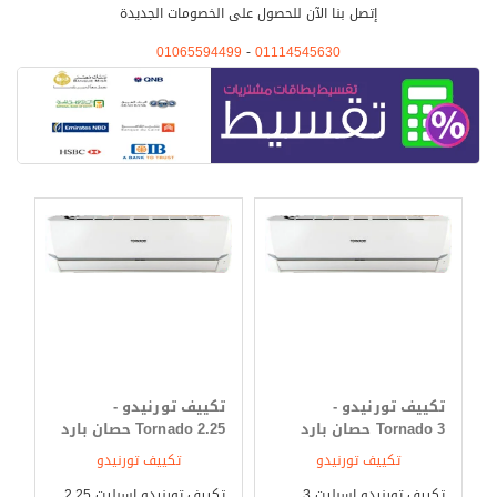
من التبريد .
إتصل بنا الآن للحصول على الخصومات الجديدة
01065594499
-
01114545630
مميزات تكييف تورنيدو 2021
التميز بأقوى سعة تبريد
تكييف تورنيدو -
تكييف تورنيدو -
يحتوى تكييف تورنيدو على خاصية التربو كول التى تعمل بكفاءة عالية
Tornado 3 حصان بارد
Tornado 2.25 حصان بارد
خلال فترة الصيف لأنها توفر لنا أفضل وأحسن درجة تبريد تجعلنا لا ننزعج
فقط
فقط
تكييف تورنيدو
تكييف تورنيدو
من حر الصيف الشديد ونشعر فقط بالهواء الصادر من الجهاز .
تكييف تورنيدو اسبليت 3
تكييف تورنيدو اسبليت 2.25