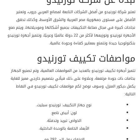
يعنى ستكون الغرفة بالكامل ممتعه بأفضل درجة من التبريد .
تعتبر شركة تورنيدو من أفضل الشركات التابعة لمصانع العربي جروب، وتعتبر
الأفضل على مستوى جمهورية مصر العربية والشرق الأوسط، وكذلك تحقق
توكيل تكييف تورنيدو 2021
نجاحات كبيرة في مجال صناعة التكييفات بجميع أشكالها وموديلاتها، ويتم صنع
توفر لنا شركة تورنيدو أفضل توكيل معتمد لها فى جميع المحافظات
الأجهزة تورنيدو وتوزيعها لأكثر من 22 دولة عالميًا وعربيًا، وتتميز أجهزة تورنيدو
حتى يحصل المستهلك على الجهاز من أقرب توكيل له ويستمتع بالعروض
بتكنولوجيا جيدة وتتمتع بمعايير كفاءة وجودة عالمية.
والتخفيضات التي تقدمها الشركة لهم .
مواصفات تكييف تورنيدو
أفضل خدمة عملاء تتوافر من خلال توكيل تورنيدو تعمل على مدار اليوم
وسيتم الرد على كافة استفساراتكم بأسلوب متحضر ويتم الوصول حل لاى
تتميز أجهزة تكييف تورنيدو بالعديد من المواصفات العالمية، وتم تصنيع الجهاز
مشكلة تتعرض لها .
بخامات ذات جودة مرتفعة، وعلاوة على ذلك فيأتي بتصميم خارجي مميز للغاية
ننفرد الان بخدمة صيانة دورية للجهاز تجعلنا نحافظ عليه من التلف لأننا
يكمل ديكور المنزل، وسوف نوضح لكم مواصفات تكييف تورنيدو في النقاط
نقوم بارسال فنى لكم يقوم بعمل صيانة للجهاز بالكامل حتى يتم تصليح
التالية:
اى عطل به ويبقى محتفظا بكفاءته .
استمتع دلوقتي عند شراء اجهزتنا بالحصول على افضل انواع المواسير
نوع جهاز التكييف: تورنيدو سبليت.
تصنع من اعلى الخامات وتكون 3 متر ليتم تركيب الجهاز بالشكل المناسب
لون: أبيض ناصع.
لنا .
الخواص: تبريد وتدفئة.
نوفر لكم أفضل فريق من الفنيين يقوموا بتصليح جميع الاعطال ولا
الأبعاد الخاصة بالوحدة الداخلية.
تستغرق معهم وقتا طويلا ويكون لديهم خبرة كبيرة ويحصلون على
الإرتفاع يصل إلى 292 مم.