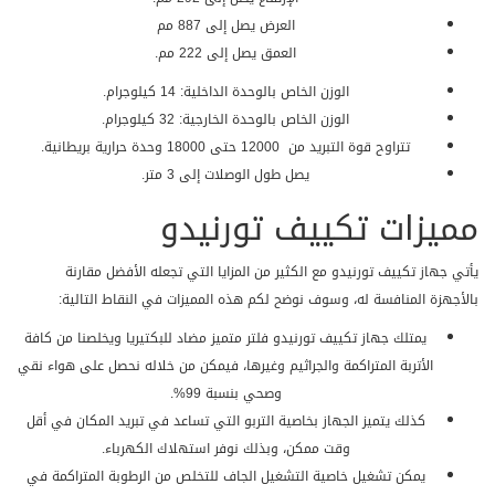
شهادة خبرة يتأكد العميل من تميزهم وكفاءتهم .
العرض يصل إلى 887 مم
دلوقتى تقدر تطلب التكييف وانت فى بيتك وسيتم ارساله لحد باب البيت
العمق يصل إلى 222 مم.
فقط من خلال الاتصال على خدمة المبيعات اون لاين وسيتم تلبية الطلب
الوزن الخاص بالوحدة الداخلية: 14 كيلوجرام.
خلال 48 ساعة من الطلب .
الوزن الخاص بالوحدة الخارجية: 32 كيلوجرام.
احصل على افضل فترة ضمان مع تكييف تورنيدو تضمن للعميل حقة
تتراوح قوة التبريد من 12000 حتى 18000 وحدة حرارية بريطانية.
وتكون 5 سنوات شاملة أعمال الصيانة مجانا .
يصل طول الوصلات إلى 3 متر.
مميزات تكييف تورنيدو
يأتي جهاز تكييف تورنيدو مع الكثير من المزايا التي تجعله الأفضل مقارنة
بالأجهزة المنافسة له، وسوف نوضح لكم هذه المميزات في النقاط التالية:
يمتلك جهاز تكييف تورنيدو فلتر متميز مضاد للبكتيريا ويخلصنا من كافة
الأتربة المتراكمة والجراثيم وغيرها، فيمكن من خلاله نحصل على هواء نقي
وصحي بنسبة 99%.
كذلك يتميز الجهاز بخاصية التربو التي تساعد في تبريد المكان في أقل
وقت ممكن، وبذلك نوفر استهلاك الكهرباء.
يمكن تشغيل خاصية التشغيل الجاف للتخلص من الرطوبة المتراكمة في