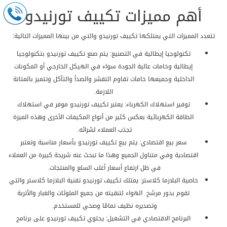
أهم مميزات تكييف تورنيدو
تتعدد المميزات التي يمتلكها تكييف تورنيدو والتي من بينها المميزات التالية:
تكنولوجيا إيطالية في التصنيع: يتم صنع تكييف تورنيدو بتكنولوجيا
إيطالية وخامات عالية الجودة سواء في الهيكل الخارجي أو المكونات
الداخلية وجميعها خامات تقاوم التقشر والصدأ والتآكل وتتميز بالمتانة
اللازمة.
توفير استهلاك الكهرباء: يعتبر تكييف تورنيدو موفر في استهلاك
الطاقة الكهربائية بعكس كثير من أنواع المكيفات الأخرى وهذه الميزة
تجذب العملاء لشرائه.
سعر بيع اقتصادي: يتم بيع تكييف تورنيدو بأسعار مناسبة وتعتبر
اقتصادية وفي متناول الجميع وهذا ما تبحث عنه شريحة كبيرة من العملاء
في ظل ارتفاع أسعار أغلب السلع والمنتجات.
خاصية البلازما كلاستر: يمتلك تكييف تورنيدو تقنية البلازما كلاستر والتي
تقوم بدور مرشح الهواء لتنقيته من جميع الملوثات والغبار والأتربة
وتصديره نظيف تمامًا وصحي للمستخدم.
البرنامج الاقتصادي في التشغيل: يحتوي تكييف تورنيدو على برنامج