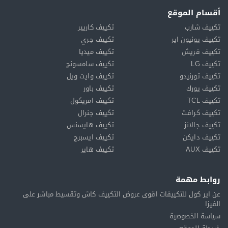
أقسام الموقع
تكييف شارب
تكييف كاريير
تكييف يونيون اير
تكييف جري
تكييف فريش
تكييف ميديا
تكييف LG
تكييف سامسونج
تكييف تورنيدو
تكييف وايت ويل
تكييف يورك
تكييف باور
تكييف TCL
تكييف امريكول
تكييف كرافت
تكييف جنرال
تكييف جالانز
تكييف هايسنس
تكييف دايكن
تكييف ايسبرج
تكييف AUX
تكييف هاير
روابط مهمة
عن اير كول للتكييفات اقوى عروض التكييف كاش وتقسيط مباشر على
الفيزا
سياسة الخصوصية