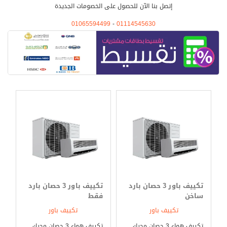
كافة المعلومات الخاصة بتكييف باور. المواصفات الخاصة بـ تكييف باور يتمتع
إتصل بنا الآن للحصول على الخصومات الجديدة
تكييف باور بالعديد من المواصفات وتتلخص تلك المميزات فيما يلي:- خاصية
01065594499
-
01114545630
التشغيل الذاتي أو التلقائي تُعتبر تلك الميزة ذات نفع كبيرة للمستخدم، حيث تعمل
تلك الخاصية على استعادة التشغيل وفق النظام المُبرمج مُسبقًا ويكون ذلك
بشكل تلقائي، وذلك عند حدوث أي من الأعطال بالكهرباء أو انقطاعه. خاصية
الانفرتر مما لاشك فيه أنه يتزايد الضغط على تشغيل التكييفات خلال فصل الصيف
على وجه الخصوص، مما يجعل المستهلك في قلق دائم بشأن الفاتورة الشهرية
للكهرباء، ولكن مع خاصية الانفرتر لا داعي للقلق حيث تعمل تلك الخاصية على
توفير الكهرباء، حيث تقوم تلك الخاصية بتوفير الكهرباء بنسبة قد تصل إلى 40%
خاصية التربو كول يختص تكييف باور بامتلاكه خاصية التربو كول، تلك الخاصية
التي تعمل على تسريع عملية تبريد الغرفة، حيث أنه فور تشغيل التكييف تبدأ تلك
الخاصية في العمل مما يترتب عليها، تبريد الغرفة بوقت قياسي. خاصية البلازما
كلاستر لتلك الخاصية أهمية كبيرة كونها تعمل على التخلص من الروائح الكريهة،
إضافة ً إلى الميكروبات والجراثيم. خاصية توزيع الهواء يتوافر بالجهاز خاصية
التوزيع الدقيق والمتساوي لكافة أرجاء الغرفة، كي يستمتع جميع من بالغرفة
تكييف باور 3 حصان بارد
تكييف باور 3 حصان بارد
بهواء نقي ومنعش، كونه يعمل على توزيع الهواء بست اتجاهات على عكس
ساخن
فقط
المتعارف عليه. خاصية التشغيل الهادئ لقد تم تزويد جهاز باور بخاصية التشغيل
تكييف باور
تكييف باور
الهادئ، والتي تمنح العميل متعة الهواء النقي دون الانزعاج من الأصوات الصادرة
تكييف هواء 3 حصان محرك
تكييف هواء 3 حصان محرك