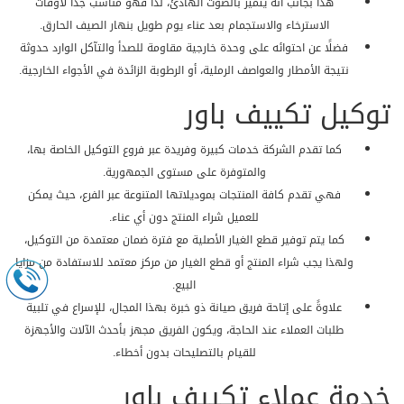
هذا بجانب أنه يتميز بالصوت الهادئ، لذا فهو مناسب جدًا لأوقات
الاسترخاء والاستجمام بعد عناء يوم طويل بنهار الصيف الحارق.
فضلًا عن احتوائه على وحدة خارجية مقاومة للصدأ والتآكل الوارد حدوثة
نتيجة الأمطار والعواصف الرملية، أو الرطوبة الزائدة في الأجواء الخارجية.
توكيل تكييف باور
كما تقدم الشركة خدمات كبيرة وفريدة عبر فروع التوكيل الخاصة بها،
والمتوفرة على مستوى الجمهورية.
فهي تقدم كافة المنتجات بموديلاتها المتنوعة عبر الفرع، حيث يمكن
للعميل شراء المنتج دون أي عناء.
كما يتم توفير قطع الغيار الأصلية مع فترة ضمان معتمدة من التوكيل،
ولهذا يجب شراء المنتج أو قطع الغيار من مركز معتمد للاستفادة من مزايا
البيع.
علاوةً على إتاحة فريق صيانة ذو خبرة بهذا المجال، للإسراع في تلبية
طلبات العملاء عند الحاجة، ويكون الفريق مجهز بأحدث الآلات والأجهزة
للقيام بالتصليحات بدون أخطاء.
خدمة عملاء تكييف باور