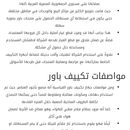
عملائها على مستوى الجمهورية المصرية العربية كلها.
حيث قامت بتوزيع الكثير من مراكز البيع والوحدات في مناطق مختلفة،
حتى يكون في استطاعة أي مستهلك الحصول على منتجات باور بصورة
سهلة.
هذا بجانب أنها قد وفرت قطع غيار أصلية داخل كل فروعها المعتمدة،
فضلًا عن ضمان ملحق مع قطع الغيار تقدمه الشركة لاطمئنان المستخدم
ومساعدته حال حصول أي مشكلة.
علاوةً على استخدام الشركة لتقنيات وآلات حديثة لصناعة أجهزة التكييف
الخاصة بماركتها، مع مراجعة ومعاينة المنتجات قبل طرحها للأسواق.
مواصفات تكييف باور
ومن مواصفات جهاز تكييف باور القياسية أنه مصنع بأجود العناصر، حيث تم
استخدام دهانات ومكونات معالجة ومقاومة للصدأ حتى يمكنها التصدي
لكافة الظروف المناخية الصعبة خلال الفترة القادمة.
كما أنه مزود بنظام فلاتر منقي للهواء، وهو معالج ضد الأتربة لضمان
هواء نقي أكثر.
أيضًا فهو يقوم باستخدام غاز ملائم للبيئة حتى لا يضر المستهلك او