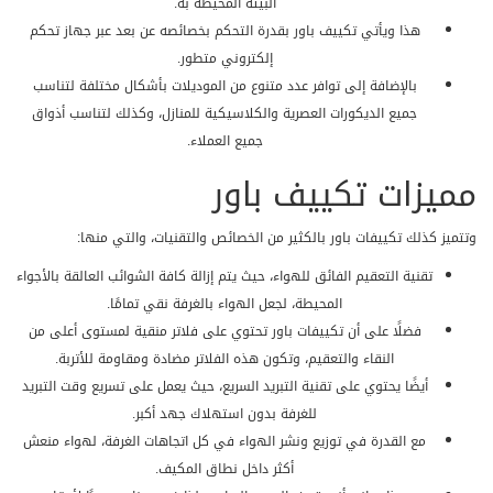
البيئة المحيطة به.
هذا ويأتي تكييف باور بقدرة التحكم بخصائصه عن بعد عبر جهاز تحكم
إلكتروني متطور.
بالإضافة إلى توافر عدد متنوع من الموديلات بأشكال مختلفة لتناسب
جميع الديكورات العصرية والكلاسيكية للمنازل، وكذلك لتناسب أذواق
جميع العملاء.
مميزات تكييف باور
وتتميز كذلك تكييفات باور بالكثير من الخصائص والتقنيات، والتي منها:
تقنية التعقيم الفائق للهواء، حيث يتم إزالة كافة الشوائب العالقة بالأجواء
المحيطة، لجعل الهواء بالغرفة نقي تمامًا.
فضلًا على أن تكييفات باور تحتوي على فلاتر منقية لمستوى أعلى من
النقاء والتعقيم، وتكون هذه الفلاتر مضادة ومقاومة للأتربة.
أيضًا يحتوي على تقنية التبريد السريع، حيث يعمل على تسريع وقت التبريد
للغرفة بدون استهلاك جهد أكبر.
مع القدرة في توزيع ونشر الهواء في كل اتجاهات الغرفة، لهواء منعش
أكثر داخل نطاق المكيف.