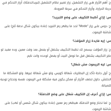
ج: أهم الأزرار هي زرار التشغيل، زرار تغيير نظام التشغيل (تبريد/تدفئة)، أزرار التحكم في
درجة الحرارة، وأزرار التحكم في سرعة المروحة.
س: إزاي أظبط التكييف على وضع التبريد؟
ج: دوس على زرار "Mode" لحد ما يظهر رمز التبريد (عادة بيكون شكل ندفة ثلج) على
شاشة الريموت.
س: إيه فايدة زرار المؤقت؟
ج: زرار المؤقت بيسمح لك تظبط التكييف يشتغل أو يفصل بعد وقت معين، وده مفيد لو
عايز التكييف يشتغل قبل ما توصل البيت أو يفصل لوحده وانت نايم.
س: ليه الريموت مش شغال؟
ج: أول حاجة تأكد إن البطاريات شغالة كويس، ولو مش شغالة غيرها. ولو المشكلة ما
اتحلتش، حاول تنضف الأزرار أو ممكن يكون فيه مشكلة في الريموت نفسه وتحتاج توديه
للصيانة.
س: إزاي أعرف إن التكييف شغال على وضع التدفئة؟
ج: لما تختار وضع التدفئة، هيظهر رمز معين (عادة بيكون شكل شمس أو لهب) على
شاشة الريموت.