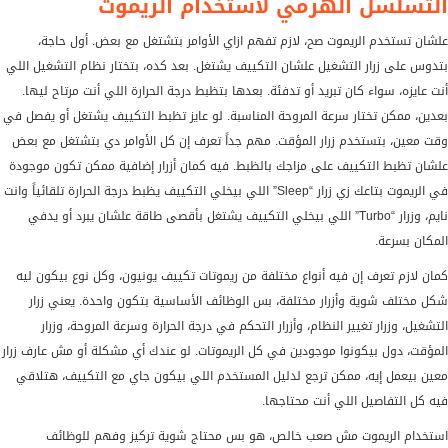
التسلسل الهرمي لاستخدام الريموت
علشان تستخدم الريموت صح، لازم تفهم ازاي الأوامر بتشتغل مع بعض. أول حاجة،
بتدوس على زرار التشغيل علشان التكييف يشتغل. بعد كده، بتختار نظام التشغيل اللي
أنت عايزه، سواء كان تبريد أو تدفئة. بعدها بتظبط درجة الحرارة اللي أنت مرتاح ليها.
بعدين، ممكن تختار سرعة المروحة المناسبة. لو عايز تظبط التكييف يشتغل أو يفصل في
وقت معين، بتستخدم زرار المؤقت. مهم جداً تعرف إن كل الأوامر دي بتشتغل مع بعض
علشان تظبط التكييف على مزاجك بالظبط. فيه كمان أزرار إضافية ممكن تكون موجودة
في الريموت بتاعك زي زرار “Sleep” اللي بيخلي التكييف يظبط درجة الحرارة تلقائياً وانت
نايم، وزرار “Turbo” اللي بيخلي التكييف يشتغل بأقصى طاقة علشان يبرد أو يدفي
المكان بسرعة.
كمان لازم تعرف إن فيه أنواع مختلفة من ريموتات تكييف يونيون، وكل نوع بيكون ليه
شكل مختلف شوية وأزرار مختلفة، بس الوظائف الأساسية بتكون واحدة. يعني زرار
التشغيل، وزرار تغيير النظام، وأزرار التحكم في درجة الحرارة وسرعة المروحة، وزرار
المؤقت، دول بيكونوا موجودين في كل الريموتات. لو عندك أي مشكلة أو مش عارف زرار
معين بيعمل إيه، ممكن ترجع لدليل المستخدم اللي بيكون جاي مع التكييف، هتلاقي
فيه كل التفاصيل اللي أنت محتاجها.
استخدام الريموت مش صعب خالص، هو بس محتاج شوية تركيز وفهم للوظائف