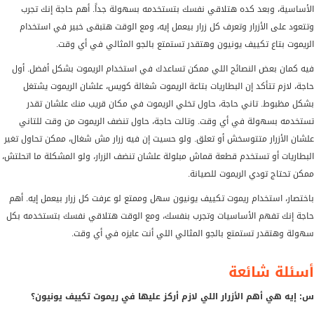
الأساسية، وبعد كده هتلاقي نفسك بتستخدمه بسهولة جداً. أهم حاجة إنك تجرب
وتتعود على الأزرار وتعرف كل زرار بيعمل إيه، ومع الوقت هتبقى خبير في استخدام
الريموت بتاع تكييف يونيون وهتقدر تستمتع بالجو المثالي في أي وقت.
فيه كمان بعض النصائح اللي ممكن تساعدك في استخدام الريموت بشكل أفضل. أول
حاجة، لازم تتأكد إن البطاريات بتاعة الريموت شغالة كويس، علشان الريموت يشتغل
بشكل مظبوط. تاني حاجة، حاول تخلي الريموت في مكان قريب منك علشان تقدر
تستخدمه بسهولة في أي وقت. وتالت حاجة، حاول تنضف الريموت من وقت للتاني
علشان الأزرار متتوسخش أو تعلق. ولو حسيت إن فيه زرار مش شغال، ممكن تحاول تغير
البطاريات أو تستخدم قطعة قماش مبلولة علشان تنضف الزرار، ولو المشكلة ما اتحلتش،
ممكن تحتاج تودي الريموت للصيانة.
باختصار، استخدام ريموت تكييف يونيون سهل وممتع لو عرفت كل زرار بيعمل إيه. أهم
حاجة إنك تفهم الأساسيات وتجرب بنفسك، ومع الوقت هتلاقي نفسك بتستخدمه بكل
سهولة وهتقدر تستمتع بالجو المثالي اللي أنت عايزه في أي وقت.
أسئلة شائعة
س: إيه هي أهم الأزرار اللي لازم أركز عليها في ريموت تكييف يونيون؟