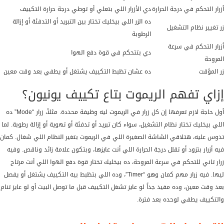
أزرار التحكم في درجة الحرارة
دي الأزرار اللي بتعلي أو توطي درجة حرارة التكييف
ده الزر اللي بيخليك تختار بين التبريد أو التدفئة أو إزالة
زر تغيير نظام التشغيل
الرطوبة
أزرار التحكم في سرعة
دي بتتحكم في قوة دفع الهوا
المروحة
زر المؤقت
ده عشان تظبط التكييف يشتغل أو يطفي بعد وقت معين
إزاي تفهم الريموت بتاع تكييف يونيون؟
أول حاجة لازم تعرفها إن كل زرار في الريموت ليه وظيفة محددة. مثلاً، زرار “Mode” ده
اللي بيخليك تختار نظام التشغيل، سواء كان تبريد أو تدفئة أو تهوية أو إزالة رطوبة. لما
تدوس عليه، هتلاقي الشاشة الصغيرة اللي في الريموت بتغير النظام اللي شغال. كمان
فيه أزرار بتزود أو تقلل درجة الحرارة اللي أنت عايزها، وبتكون علامة زائد وناقص. وفيه
زرار تاني للتحكم في سرعة المروحة، ده بيخليك تختار قوة دفع الهوا اللي أنت مرتاح
ليها. فيه زرار مهم كمان وهو “Timer”، وده اللي بتظبط بيه التكييف يشتغل أو يفصل
بعد وقت معين، وده مفيد جداً لو عايز تشغل التكييف قبل ما توصل البيت أو لو عايز تنام
والتكييف يطفي لوحده بعد فترة.