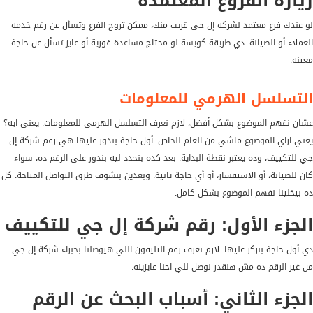
زيارة الفروع المعتمدة
لو عندك فرع معتمد لشركة إل جي قريب منك، ممكن تروح الفرع وتسأل عن رقم خدمة
العملاء أو الصيانة. دي طريقة كويسة لو محتاج مساعدة فورية أو عايز تسأل عن حاجة
معينة.
التسلسل الهرمي للمعلومات
عشان نفهم الموضوع بشكل أفضل، لازم نعرف التسلسل الهرمي للمعلومات. يعني ايه؟
يعني ازاي الموضوع ماشي من العام للخاص. أول حاجة بندور عليها هي رقم شركة إل
جي للتكييف، وده يعتبر نقطة البداية. بعد كده بنحدد ليه بندور على الرقم ده، سواء
كان للصيانة، أو الاستفسار، أو أي حاجة تانية. وبعدين بنشوف طرق التواصل المتاحة. كل
ده بيخلينا نفهم الموضوع بشكل كامل.
الجزء الأول: رقم شركة إل جي للتكييف
دي أول حاجة بنركز عليها. لازم نعرف رقم التليفون اللي هيوصلنا بخبراء شركة إل جي.
من غير الرقم ده مش هنقدر نوصل للي احنا عايزينه.
الجزء الثاني: أسباب البحث عن الرقم