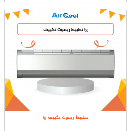
تظبيط ريموت تكييف lg