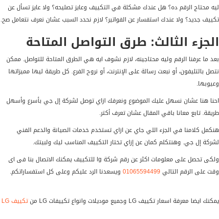
ليه محتاج الرقم ده؟ هل عندك مشكلة في التكييف وعايز تصليحه؟ ولا عايز تسأل عن
تكييف جديد؟ ولا عندك استفسار عن الفواتير؟ لازم نحدد السبب عشان نعرف نتعامل صح.
الجزء الثالث: طرق التواصل المتاحة
بعد ما عرفنا الرقم وليه محتاجينه، لازم نشوف ايه هي الطرق المتاحة للتواصل. ممكن
نتصل بالتليفون، أو نبعت رسالة على الإنترنت، أو نروح الفرع. كل طريقة ليها مميزاتها
وعيوبها.
احنا هنا عشان نسهل عليك الموضوع ونعرفك ازاي توصل لشركة إل جي بأسرع وأسهل
طريقة. تابع معانا باقي المقال عشان تعرف أكتر.
هنكمل كلامنا في الجزء اللي جاي عن ازاي تستخدم خدمات الصيانة والدعم الفني
لشركة إل جي. وهنتكلم كمان عن إزاي تختار التكييف المناسب ليك ولبيتك.
ولكى تحصل على معلومات اكثر عن رقم شركة lg للتكييف يمكنك الاتصال بنا فى اى
وقت على الرقم التالي
01065594499
ويسعدنا الرد عليكم وعلى كل استفساراتكم.
يمكنك ايضا معرفة اسعار تكييف LG وجميع موديلات وانواع تكييفات LG من
تكييف LG