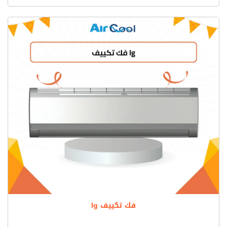
فك تكييف lg