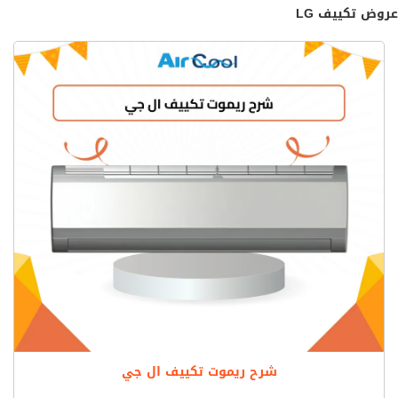
عروض تكييف LG
شرح ريموت تكييف ال جي