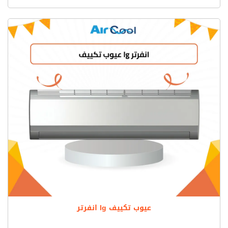
عيوب تكييف lg انفرتر