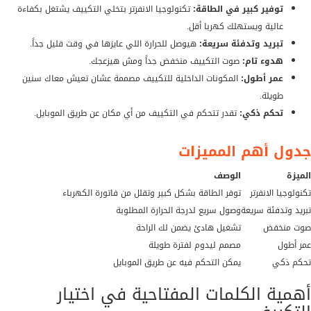
توفير كبير في الطاقة:
تكنولوجيا الانفرتر بتخلي التكييف يشتغل بكفاءة
عالية ويستهلك كهربا أقل.
تبريد وتدفئة سريعة:
هيوصل للحرارة اللي عايزها في وقت قليل جداً.
هدوء تام:
صوت التكييف منخفض جداً ومش هيزعجك.
عمر أطول:
المكونات الداخلية للتكييف مصممة عشان تعيش معاك سنين
طويلة.
تحكم ذكي:
تقدر تتحكم في التكييف من أي مكان عن طريق الموبايل.
جدول أهم المميزات
الميزة
الوصف
تكنولوجيا الانفرتر
توفر الطاقة بشكل كبير وتقلل من فاتورة الكهرباء
تبريد وتدفئة سريعة
وصول سريع لدرجة الحرارة المطلوبة
صوت منخفض
تشغيل هادئ يضمن لك الراحة
عمر أطول
مصمم ليدوم لفترة طويلة
تحكم ذكي
يمكن التحكم فيه عن طريق الموبايل
أهمية الكلمات المفتاحية في اختيار