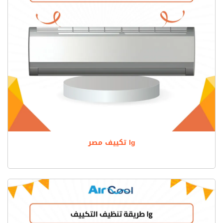
lg تكييف مصر