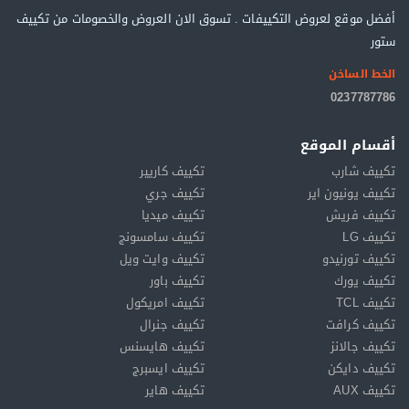
أفضل موقع لعروض التكييفات . تسوق الان العروض والخصومات من تكييف
ستور
الخط الساخن
0237787786
أقسام الموقع
تكييف شارب
تكييف كاريير
تكييف يونيون اير
تكييف جري
تكييف فريش
تكييف ميديا
تكييف LG
تكييف سامسونج
تكييف تورنيدو
تكييف وايت ويل
تكييف يورك
تكييف باور
تكييف TCL
تكييف امريكول
تكييف كرافت
تكييف جنرال
تكييف جالانز
تكييف هايسنس
تكييف دايكن
تكييف ايسبرج
تكييف AUX
تكييف هاير