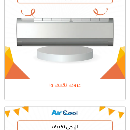
عروض تكييف lg