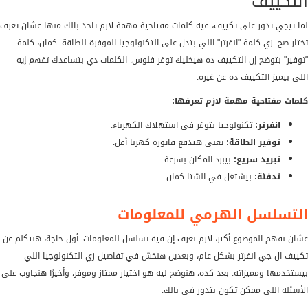
التكييف
لما تيجي تدور على تكييف، فيه كلمات مفتاحية مهمة لازم تاخد بالك منها عشان تعرف
تختار صح. زي كلمة "انفرتر" اللي بتدل على التكنولوجيا الموفرة للطاقة. كمان، كلمة
"توفير" بتوضح إن التكييف ده هيخليك توفر فلوس. الكلمات دي بتساعدك تفهم إيه
اللي بيميز التكييف ده عن غيره.
كلمات مفتاحية مهمة لازم تعرفها:
انفرتر:
تكنولوجيا بتوفر في استهلاك الكهرباء.
توفير الطاقة:
يعني هتدفع فاتورة كهربا أقل.
تبريد سريع:
بيبرد المكان بسرعة.
تدفئة:
بيشتغل في الشتا كمان.
التسلسل الهرمي للمعلومات
عشان نفهم الموضوع أكتر، لازم نعرف إن فيه تسلسل للمعلومات. أول حاجة، هنتكلم عن
تكييف ال جي انفرتر بشكل عام، وبعدين هنخش في تفاصيل زي التكنولوجيا اللي
بيستخدمها ومميزاته. بعد كده، هنوضح ليه هو اختيار ممتاز وموفر، وأخيرًا هنجاوب على
الأسئلة اللي ممكن تكون بتدور في بالك.