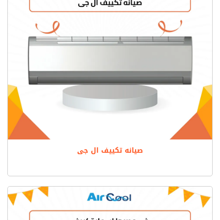
صيانه تكييف ال جى