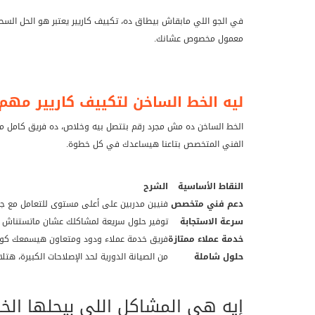
في الجو اللي مابقاش بيطاق ده، تكييف كاريير يعتبر هو الحل السح
معمول مخصوص عشانك.
ليه الخط الساخن لتكييف كاريير مهم
الخط الساخن ده مش مجرد رقم بتتصل بيه وخلاص، ده فريق كامل م
الفني المتخصص بتاعنا هيساعدك في كل خطوة.
النقاط الأساسية
الشرح
دعم فني متخصص
فنيين مدربين على أعلى مستوى للتعامل مع جمي
سرعة الاستجابة
توفير حلول سريعة لمشاكلك عشان ماتستناش ك
خدمة عملاء ممتازة
فريق خدمة عملاء ودود ومتعاون هيسمعك كوي
حلول شاملة
من الصيانة الدورية لحد الإصلاحات الكبيرة، هت
إيه هي المشاكل اللي بيحلها الخ