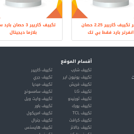
سعر تكييف كاريير 2.25 حصان
تكييف كاريير 3 حصان با
انفرتر بارد فقط بي تك
بلازما ديجيتال
أقسام الموقع
تكييف شارب
تكييف كاريير
تكييف يونيون اير
تكييف جري
ت
تكييف فريش
تكييف ميديا
تكييف LG
تكييف سامسونج
تكييف تورنيدو
تكييف وايت ويل
تكييف يورك
تكييف باور
تكييف TCL
تكييف امريكول
تكييف كرافت
تكييف جنرال
تكييف جالانز
تكييف هايسنس