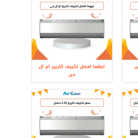
س
ايهما افضل تكييف كاريير ام ال
جى