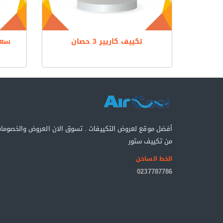
تكييف كاريير 3 حصان
أفضل موقع لعروض التكييفات . تسوق الان العروض والخصوما
من تكييف ستور
الخط الساخن
0237787786