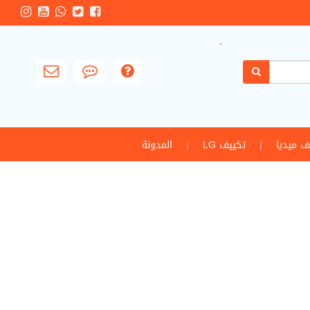
`
ف ميديا
|
تكييف LG
|
المدونة