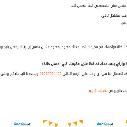
جرب فنيين مش متخصصين، احنا بنضمن لك:
يه مشاكل تاني.
صح.
ي مشكلة تواجهك مع مكيفك. احنا معاك خطوة بخطوة عشان نضمن إن بيتك يفضل بارد وم
نا وإزاي بنساعدك تحافظ على مكيفك في أحسن حالة)
 الاتصال بنا فى اى وقت على الرقم التالي
01065594499
ويسعدنا الرد عليكم وعلى 
ات كاريير من
تكييف كاريير