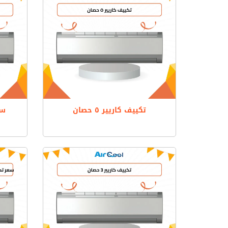
تكييف كاريير ٥ حصان
سع