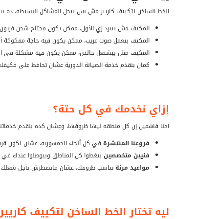
الخط الساخن لتكييف كاريير مش بس بيحل المشاكل البسيطة، ده بيت
المكيف مش بيبرد زي الأول، ممكن يكون محتاج شحن فريون 
المكيف بيعمل صوت غريب، ممكن يكون فيه حاجة مفكوكة أو 
المكيف مش بيشتغل خالص، ممكن يكون فيه مشكلة في الكه
كمان بنقدم خدمة الصيانة الدورية عشان تحافظ على مكيفك 
إزاي نخدمك في كل حتة؟
احنا فاهمين إن كل منطقة ليها ظروفها، وعشان كده بنقدم خدماتن
فروعنا المنتشرة
في كل أنحاء الجمهورية، عشان نكون قر
فنيين متخصصين
بيغطوا كل المناطق وبيوصلوا عندك في 
مواعيد مرنة
تناسب ظروفك، عشان ماتضطرش تأجل شغلك أ
ليه تختار الخط الساخن لتكييف كاريير