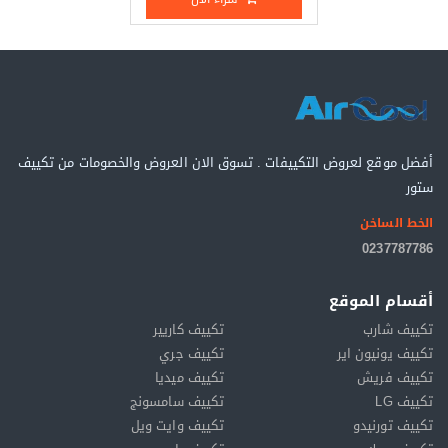
أفضل موقع لعروض التكييفات . تسوق الان العروض والخصومات من تكييف
ستور
الخط الساخن
0237787786
أقسام الموقع
تكييف شارب
تكييف كاريير
تكييف يونيون اير
تكييف جري
تكييف فريش
تكييف ميديا
تكييف LG
تكييف سامسونج
تكييف تورنيدو
تكييف وايت ويل