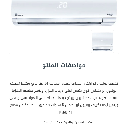
مواصفات المنتج
تكييف يونيون اير ارتفاى سمارت يغطى مساحة 14 متر مربع ويتميز تكييف
يونيون اير بكباس قوى يتحمل اعلى درجات الحراره ويتميز بخاصية البلازما
لتنقيه الهواء من الادخنة واى روائح كريها للحفاظ على الهواء نقى وصحى
ويتميز ايضآ تكييف يونيون اير بضمان 5 سنوات ضد عيوب الصناعة من مصنع
يونيون اير.
مدة الشحن والتركيب :
خلال 48 ساعة