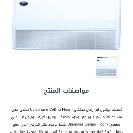
مواصفات المنتج
تكييف يونيون اير ارضي سقفي - Uonionaire Celling Floor يكفي حتى
مساحه 20 متر مربع ويتميز بوجود خاصية الايونيزر تكييف يونيون اير ارضي
سقفي - Unionaire Celling Floor يتميز بوجود فلتر الكربون الذي يمنع
دخول الأتربة كمايتميز تكييف يونيون اير بكباس تروبيكال قوى لتحمل اعلى