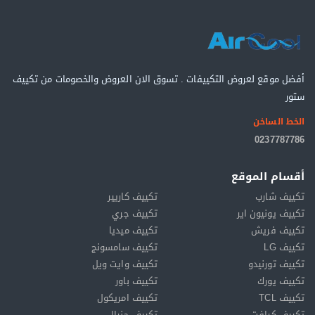
أفضل موقع لعروض التكييفات . تسوق الان العروض والخصومات من تكييف
ستور
الخط الساخن
0237787786
أقسام الموقع
تكييف شارب
تكييف كاريير
تكييف يونيون اير
تكييف جري
تكييف فريش
تكييف ميديا
تكييف LG
تكييف سامسونج
تكييف تورنيدو
تكييف وايت ويل
تكييف يورك
تكييف باور
تكييف TCL
تكييف امريكول
تكييف كرافت
تكييف جنرال