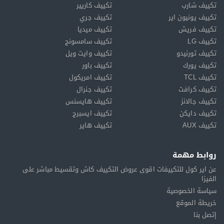
تكييف شارب
تكييف كاريير
تكييف يونيون اير
تكييف جري
تكييف فريش
تكييف ميديا
تكييف LG
تكييف سامسونج
تكييف تورنيدو
تكييف وايت ويل
تكييف يورك
تكييف باور
تكييف TCL
تكييف امريكول
تكييف كرافت
تكييف جنرال
تكييف جالانز
تكييف هايسنس
تكييف دايكن
تكييف ايسبرج
تكييف AUX
تكييف هاير
روابط مهمة
عن اير كول للتكييفات اقوى عروض التكييف كاش وتقسيط مباشر على
الفيزا
سياسة الخصوصية
خريطة الموقع
إتصل بنا