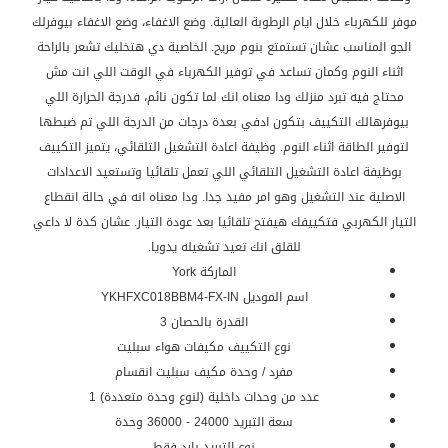
موفر للكهرباء خلال ايام الرطوبة العالية. وضع الاغفاء، وضع الاغفاء بيوفرلك
الجو المناسب عشان تستمتع بنوم مريح. الخاصية دي هتخليك تشعر بالراحة
اثناء النوم وكمان تساعد في توفير الكهرباء في الوقت اللي انت مش
محتاج فيه تبرد منزلك ودا معناه انك لما تكون نائم، فدرجة الحرارة اللي
بيوفرهالك التكييف بتكون ادفي بعدة درجات من الدرجة اللي تم ضبطها
لتوفير الطاقة اثناء النوم. وظيفة اعادة التشغيل التلقائي، يتميز التكييف
بوظيفة اعادة التشغيل التلقائي اللي تعمل تلقائيا وتستعيد الاعدادات
الاصلية عند التشغيل وهو امر مفيد جدا. ودا معناه انه في حالة انقطاع
التيار الكهربي فتكييفك هيفتح تلقائيا بعد عودة التيار. عشان كدة لا داعي
للقلق انك تعيد تشغيله يدويا.
الماركة York
اسم الموديل YKHFXC018BBM4-FX-IN
القدرة بالحصان 3
نوع التكييف مكيفات هواء سبليت
مفرد / وحدة مكيف سبليت انقسام
عدد من وحدات داخلية (لنوع وحدة متعددة) 1
سعة التبريد 24000 - 36000 وحدة
نوع التبريد بارد فقط