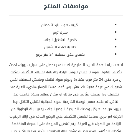
مواصفات المنتج
تكييف هواء بارد 3 حصان
محرك تربو
خاصية التشغيل الجاف
خاصية اعادة التشغيل
يغطي حتى مساحة 24 متر مربع
انتهت ايام انظمة التبريد التقليدية لانك تقدر تحصل على سبليت يورك، احدث
تكييف للهواء بقوة 3 حصان لتوفير الراحة والاناقة لمنزلك. التكييف يمكنه
ان يبرد حتى 24 متر مربع بكفاءة ويوفر هواء نظيف ومنعش ليعطيك نفس
شعورك في غرفة معيشتك. مش بس كدة، فهذا الجهاز هاديء للغاية عند
تشغيله ودا بيجعله مثالي في منزلك او مكان عملك. وحدة خارجية ضد
التاكل، تم طلاء جسم الوحدة الخارجية بمواد كميائية لتقليل التاكل. ودا
بيزود من عمر هيكل وحدتك الخارجية. الوضع الجاف، يعتبر ازالة الرطوبة من
الغرفة امر مريح. يساعد تشغيل التكييف على الوضع الجاف في ازالة الرطوبة
الزائدة من الهواء في الغرفة. يتم تشغيل المروحة على السرعة المنخفضة
وكذلك المكبس لمدة قصيرة عشان ازالة الرطوبة الزائدة. ودا بالتاكيد خيار