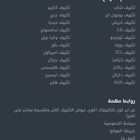
تكييف شارب
تكييف كاريير
تكييف يونيون اير
تكييف جري
تكييف فريش
تكييف ميديا
تكييف LG
تكييف سامسونج
تكييف تورنيدو
تكييف وايت ويل
تكييف يورك
تكييف باور
تكييف TCL
تكييف امريكول
تكييف كرافت
تكييف جنرال
تكييف جالانز
تكييف هايسنس
تكييف دايكن
تكييف ايسبرج
تكييف AUX
تكييف هاير
روابط مهمة
عن اير كول للتكييفات اقوى عروض التكييف كاش وتقسيط مباشر على
الفيزا
سياسة الخصوصية
خريطة الموقع
إتصل بنا