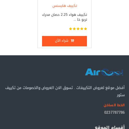
تكييف هايسنس
تكييف هواء 2.25 حصان محرك
تربو خا ...
شراء الآن
أفضل موقع لعروض التكييفات . تسوق الان العروض والخصومات من تكييف
ستور
الخط الساخن
0237787786
أقسام الموقع