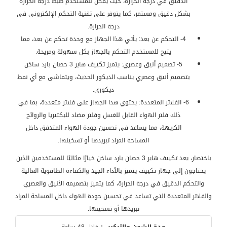
الدقيق في درجة الحرارة، حيث يمكن للمستخدم ضبط درجة الحرارة
بشكل دقيق ومستمر، كما يتوفر على تقنية التحكم الإلكتروني في
درجة الحرارة.
4- التحكم عن بعد: يأتي هذا الجهاز مع وحدة تحكم عن بعد، مما
يتيح للمستخدم التحكم بالجهاز بكل سهولة ومريحة.
5- تصميم أنيق وعصري: يتميز تكييف هاير 3 حصان بارد ساخن
بتصميم أنيق وعصري يناسب الديكور الحديث، ويتماشى مع أي نمط
ديكوري.
6- الفلاتر المتعددة: يحتوي هذا الجهاز على فلاتر متعددة، بما في
ذلك فلتر الهواء القابل للغسل وفلتر مضاد للبكتيريا والروائح
الكريهة، مما يساعد في تحسين جودة الهواء المتدفق داخل
المساحة المراد تبريدها أو تسخينها.
باختصار، يعد تكييف هاير 3 حصان بارد ساخن خيارًا مثاليًا للمستخدمين الذين
يحتاجون إلى جهاز تكييف يتميز بالأداء الجيد والكفاءة الطاقوية العالية
والتحكم الدقيق في درجة الحرارة، كما يتميز بتصميمه الأنيق والعصري
والفلاتر المتعددة التي تساعد في تحسين جودة الهواء داخل المساحة المراد
تبريدها أو تسخينها.