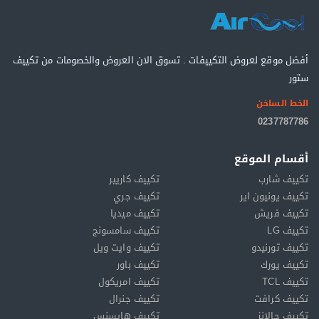
أفضل موقع لعروض التكييفات . تسوق الان العروض والخصومات من تكييف
ستور
الخط الساخن
0237787786
أقسام الموقع
تكييف شارب
تكييف كاريير
تكييف يونيون اير
تكييف جري
تكييف فريش
تكييف ميديا
تكييف LG
تكييف سامسونج
تكييف تورنيدو
تكييف وايت ويل
تكييف يورك
تكييف باور
تكييف TCL
تكييف امريكول
تكييف كرافت
تكييف جنرال
تكييف جالانز
تكييف هايسنس