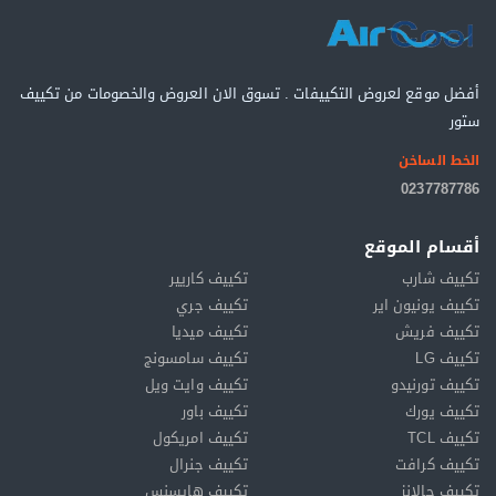
أفضل موقع لعروض التكييفات . تسوق الان العروض والخصومات من تكييف
ستور
الخط الساخن
0237787786
أقسام الموقع
تكييف شارب
تكييف كاريير
تكييف يونيون اير
تكييف جري
تكييف فريش
تكييف ميديا
تكييف LG
تكييف سامسونج
تكييف تورنيدو
تكييف وايت ويل
تكييف يورك
تكييف باور
تكييف TCL
تكييف امريكول
تكييف كرافت
تكييف جنرال
تكييف جالانز
تكييف هايسنس