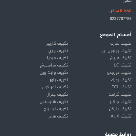
ستور
الخط الساخن
0237787786
أقسام الموقع
تكييف شارب
تكييف كاريير
تكييف يونيون اير
تكييف جري
تكييف فريش
تكييف ميديا
تكييف LG
تكييف سامسونج
تكييف تورنيدو
تكييف وايت ويل
تكييف يورك
تكييف باور
تكييف TCL
تكييف امريكول
تكييف كرافت
تكييف جنرال
تكييف جالانز
تكييف هايسنس
تكييف دايكن
تكييف ايسبرج
تكييف AUX
تكييف هاير
روابط مهمة