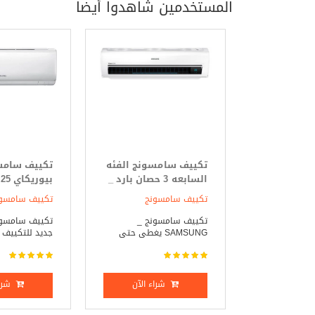
المستخدمين شاهدوا أيضاً
تكييف سامسونج الفئه
تكييف سامس
السابعه 3 حصان بارد _
ساخن
بارد فقط
تكييف سامسونج
تكييف سامسو
تكييف سامسونج _
تكييف سامسون
SAMSUNG يغطى حتى
جديد للتكييف ح
مساحة 2 ...
شراء الآن
شراء