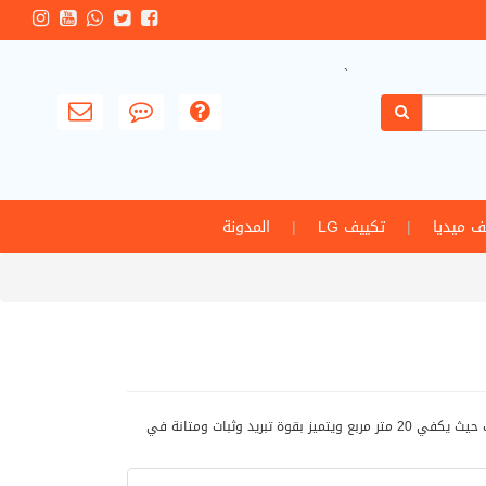
`
ف ميديا
|
تكييف LG
|
المدونة
تكييف سامسونج بمفهوم جديد للتكييف حيث يكفي 20 متر مربع ويتميز بقوة تبريد وثبات ومتانة في