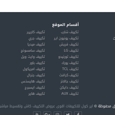
أقسام الموقع
تكييف شارب
تكييف كاريير
تكييف يونيون اير
تكييف جري
ت
تكييف فريش
تكييف ميديا
تكييف LG
تكييف سامسونج
تكييف تورنيدو
تكييف وايت ويل
تكييف يورك
تكييف باور
تكييف TCL
تكييف امريكول
تكييف كرافت
تكييف جنرال
تكييف جالانز
تكييف هايسنس
تكييف دايكن
تكييف ايسبرج
تكييف AUX
تكييف هاير
وق محفوظة ©
اير كول للتكييفات اقوى عروض التكييف كاش وتقسيط مباشر 