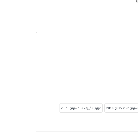
حصان 2018
عيوب تكييف سامسونج المثلث