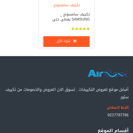
بارد _ ساخن
تكييف سامسونج
تكييف سامسونج _
SAMSUNG يغطى حتى
مساحة ...
شراء الآن
أفضل موقع لعروض التكييفات . تسوق الان العروض والخصومات من تكييف
ستور
الخط الساخن
0237787786
أقسام الموقع