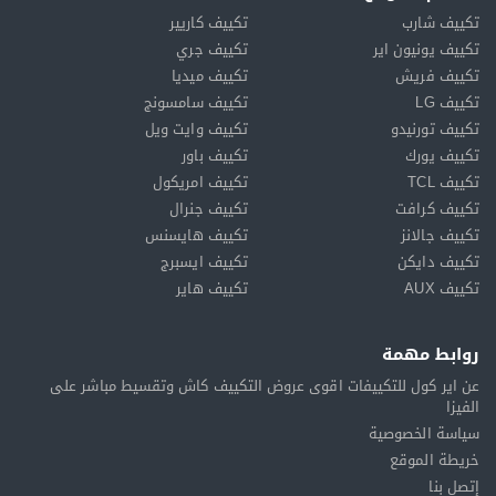
تكييف شارب
تكييف كاريير
تكييف يونيون اير
تكييف جري
تكييف فريش
تكييف ميديا
تكييف LG
تكييف سامسونج
تكييف تورنيدو
تكييف وايت ويل
تكييف يورك
تكييف باور
تكييف TCL
تكييف امريكول
تكييف كرافت
تكييف جنرال
تكييف جالانز
تكييف هايسنس
تكييف دايكن
تكييف ايسبرج
تكييف AUX
تكييف هاير
روابط مهمة
عن اير كول للتكييفات اقوى عروض التكييف كاش وتقسيط مباشر على
الفيزا
سياسة الخصوصية
خريطة الموقع
إتصل بنا