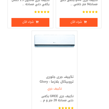
تكييف جرى, gree يكفى حتى
تكييف جري فالكون 1.5 حصان
مساحة9 متر خاصي ...
يكفي حتي مساحه ...
شراء الآن
شراء الآن
تكييف جرى جلورى
تروبيكال بلازما - Glory
Tropical 3 حصان بارد
تكييف جري
فقط
تكييف جرى GREE يكفى
حتى مساحة 28 متر و م ...