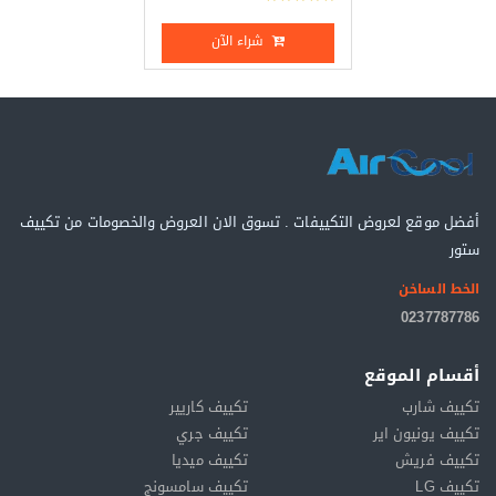
شراء الآن
أفضل موقع لعروض التكييفات . تسوق الان العروض والخصومات من تكييف
ستور
الخط الساخن
0237787786
أقسام الموقع
تكييف شارب
تكييف كاريير
تكييف يونيون اير
تكييف جري
تكييف فريش
تكييف ميديا
تكييف LG
تكييف سامسونج