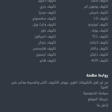
تكييف شارب
تكييف كاريير
تكييف يونيون اير
تكييف جري
تكييف فريش
تكييف ميديا
تكييف LG
تكييف سامسونج
تكييف تورنيدو
تكييف وايت ويل
تكييف يورك
تكييف باور
تكييف TCL
تكييف امريكول
تكييف كرافت
تكييف جنرال
تكييف جالانز
تكييف هايسنس
تكييف دايكن
تكييف ايسبرج
تكييف AUX
تكييف هاير
روابط مهمة
عن اير كول للتكييفات اقوى عروض التكييف كاش وتقسيط مباشر على
الفيزا
سياسة الخصوصية
خريطة الموقع
إتصل بنا