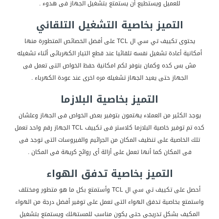
للعميل ويستطيع أن يستمتع بتشغيل الجهاز فى هدوء .
التميز بخاصية التشغيل التلقائي
يحتوى تكييف تي سي ال TCL على أفضل الخصائص المتطورة منها
أمكانية أعادة تشغيل نفسه تلقائيا عند قطع التيار الكهربائى أثناء تشغيله
مش بس كده وكمان بنوفر لكم امكانية حفظ الخواص التى تعمل فى
الجهاز حتى يعيد الجهاز تشغيله مره اخرى عند عودة الكهرباء .
التميز بخاصية البلازما
يوجد الكثير من العملاء يهتمون بتوفير بعض الخواص فى الجهاز وعلشان
كده تم توفير خاصية البلازما كلاستر فى تكييف TCL الجهاز رقم واحد تعمل
تلك الخاصية على تنظيف المكان من الجراثيم والفيروسات التى توجد فى
فى المكان كما أنها تعمل على أزالة أى روائح كريهة فى المكان .
التميز بخاصية تدفق الهواء
أحصل على تكييف تي سي ال TCL وأستمتع بكل ما هو متطور ومختلف
واستمتع بخاصية تدفق الهواء التى تعمل على توفير أفضل درجة من الهواء
المكيف بشكل تدريجى حتى يكون مناسب للمستهلك ويستمتع بتشغيل