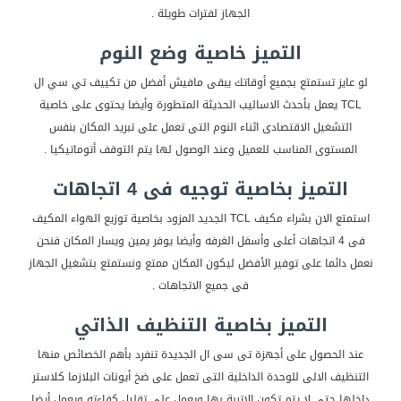
الجهاز لفترات طويلة .
التميز خاصية وضع النوم
لو عايز تستمتع بجميع أوقاتك يبقى مافيش أفضل من تكييف تي سي ال
TCL يعمل بأحدث الاساليب الحديثة المتطورة وأيضا يحتوى على خاصية
التشغيل الاقتصادى اثناء النوم التى تعمل على تبريد المكان بنفس
المستوى المناسب للعميل وعند الوصول لها يتم التوقف أتوماتيكيا .
التميز بخاصية توجيه فى 4 اتجاهات
استمتع الان بشراء مكيف TCL الجديد المزود بخاصية توزيع الهواء المكيف
فى 4 اتجاهات أعلى وأسفل الغرفه وأيضا يوفر يمين ويسار المكان فنحن
نعمل دائما على توفير الأفضل ليكون المكان ممتع ونستمتع بتشغيل الجهاز
فى جميع الاتجاهات .
التميز بخاصية التنظيف الذاتي
عند الحصول على أجهزة تى سى ال الجديدة تنفرد بأهم الخصائص منها
التنظيف الالى للوحدة الداخلية التى تعمل على ضخ أيونات البلازما كلاستر
داخلها حتى لا يتم تكون الاتربة بها ويعمل على تقليل كفاءته ويعمل أيضا