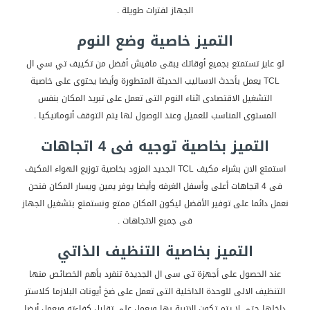
الجهاز لفترات طويلة .
التميز خاصية وضع النوم
لو عايز تستمتع بجميع أوقاتك يبقى مافيش أفضل من تكييف تي سي ال
TCL يعمل بأحدث الاساليب الحديثة المتطورة وأيضا يحتوى على خاصية
التشغيل الاقتصادى اثناء النوم التى تعمل على تبريد المكان بنفس
المستوى المناسب للعميل وعند الوصول لها يتم التوقف أتوماتيكيا .
التميز بخاصية توجيه فى 4 اتجاهات
استمتع الان بشراء مكيف TCL الجديد المزود بخاصية توزيع الهواء المكيف
فى 4 اتجاهات أعلى وأسفل الغرفه وأيضا يوفر يمين ويسار المكان فنحن
نعمل دائما على توفير الأفضل ليكون المكان ممتع ونستمتع بتشغيل الجهاز
فى جميع الاتجاهات .
التميز بخاصية التنظيف الذاتي
عند الحصول على أجهزة تى سى ال الجديدة تنفرد بأهم الخصائص منها
التنظيف الالى للوحدة الداخلية التى تعمل على ضخ أيونات البلازما كلاستر
داخلها حتى لا يتم تكون الاتربة بها ويعمل على تقليل كفاءته ويعمل أيضا