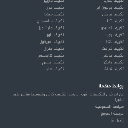
تكييف شارب
تكييف كاريير
تكييف يونيون اير
تكييف جري
تكييف فريش
تكييف ميديا
تكييف LG
تكييف سامسونج
تكييف تورنيدو
تكييف وايت ويل
تكييف يورك
تكييف باور
تكييف TCL
تكييف امريكول
تكييف كرافت
تكييف جنرال
تكييف جالانز
تكييف هايسنس
تكييف دايكن
تكييف ايسبرج
تكييف AUX
تكييف هاير
روابط مهمة
عن اير كول للتكييفات اقوى عروض التكييف كاش وتقسيط مباشر على
الفيزا
سياسة الخصوصية
خريطة الموقع
إتصل بنا