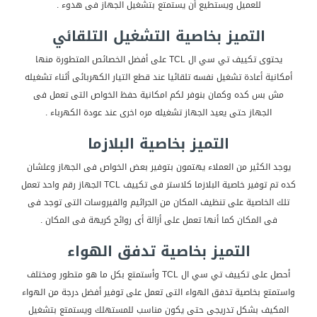
للعميل ويستطيع أن يستمتع بتشغيل الجهاز فى هدوء .
التميز بخاصية التشغيل التلقائي
يحتوى تكييف تي سي ال TCL على أفضل الخصائص المتطورة منها
أمكانية أعادة تشغيل نفسه تلقائيا عند قطع التيار الكهربائى أثناء تشغيله
مش بس كده وكمان بنوفر لكم امكانية حفظ الخواص التى تعمل فى
الجهاز حتى يعيد الجهاز تشغيله مره اخرى عند عودة الكهرباء .
التميز بخاصية البلازما
يوجد الكثير من العملاء يهتمون بتوفير بعض الخواص فى الجهاز وعلشان
كده تم توفير خاصية البلازما كلاستر فى تكييف TCL الجهاز رقم واحد تعمل
تلك الخاصية على تنظيف المكان من الجراثيم والفيروسات التى توجد فى
فى المكان كما أنها تعمل على أزالة أى روائح كريهة فى المكان .
التميز بخاصية تدفق الهواء
أحصل على تكييف تي سي ال TCL وأستمتع بكل ما هو متطور ومختلف
واستمتع بخاصية تدفق الهواء التى تعمل على توفير أفضل درجة من الهواء
المكيف بشكل تدريجى حتى يكون مناسب للمستهلك ويستمتع بتشغيل