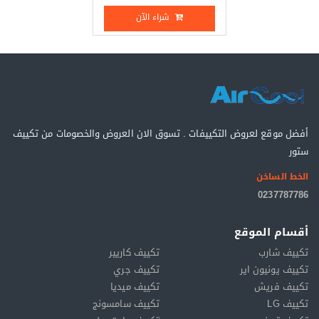
شراء الآن
أفضل موقع لعروض التكييفات . تسوق الان العروض والخصومات من تكييف
ستور
الخط الساخن
0237787786
أقسام الموقع
تكييف شارب
تكييف كاريير
تكييف يونيون اير
تكييف جري
تكييف فريش
تكييف ميديا
تكييف LG
تكييف سامسونج