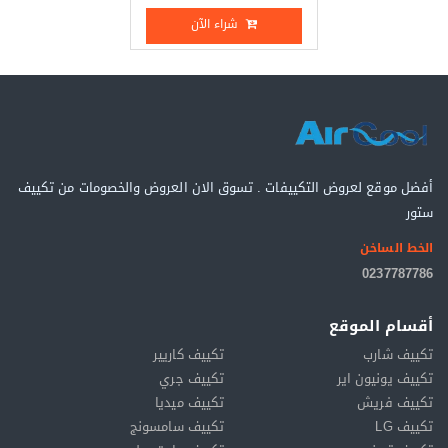
شراء الآن
أفضل موقع لعروض التكييفات . تسوق الان العروض والخصومات من تكييف
ستور
الخط الساخن
0237787786
أقسام الموقع
تكييف شارب
تكييف كاريير
تكييف يونيون اير
تكييف جري
تكييف فريش
تكييف ميديا
تكييف LG
تكييف سامسونج