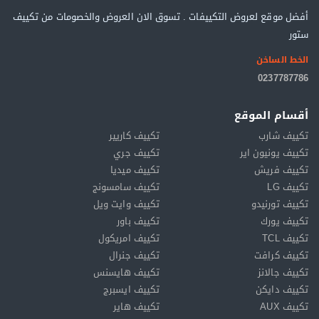
أفضل موقع لعروض التكييفات . تسوق الان العروض والخصومات من تكييف
ستور
الخط الساخن
0237787786
أقسام الموقع
تكييف شارب
تكييف كاريير
تكييف يونيون اير
تكييف جري
تكييف فريش
تكييف ميديا
تكييف LG
تكييف سامسونج
تكييف تورنيدو
تكييف وايت ويل
تكييف يورك
تكييف باور
تكييف TCL
تكييف امريكول
تكييف كرافت
تكييف جنرال
تكييف جالانز
تكييف هايسنس
تكييف دايكن
تكييف ايسبرج
تكييف AUX
تكييف هاير