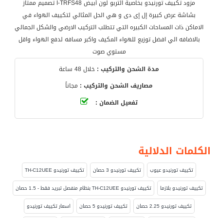
مزود تكييف تورنيدو بخاصية التربو لون أبيض I-TRFS48 تصميم ممتاز
بشاشة عرض كبيرة إل إى دى و هي الحل المثالي لتكييف الهواء في
الاماكن ذات المساحات الكبيره التي تتطلب التركيب الارضي والشكل الجمالي
بالاضافه الي افضل توزيع للهواء المكيف واكبر مسافه لدفع الهواء واقل
مستوي صوت
مدة الشحن والتركيب :
خلال 48 ساعة
مصاريف الشحن والتركيب :
مجاناً
تفعيل الضمان :
الكلمات الدلالية
تكييف تورنيدو عيوب
تكييف تورنيدو 3 حصان
تكييف تورنيدو TH-C12UEE
تكييف تورنيدو بلازما
تكييف تورنيدو TH-C12UEE بنظام منفصل تبريد فقط - 1.5 حصان
تكييف تورنيدو 2.25 حصان
تكييف تورنيدو 5 حصان
اسعار تكييف تورنيدو